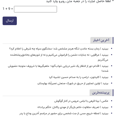
*
لطفا حاصل عبارت را در جعبه متن روبرو وارد کنید
1 + 9 =
ارسال
آخرین اخبار
ببینید | زمان بسته ماندن تنگه هرمز مشخص شد؛ سخنگوی سپاه چه شرطی را اعلام کرد؟
ببینید | عراقچی: نه جنایات دشمن را فراموش می‌کنیم و نه از خون‌های به‌ناحق‌ریخته‌شده
می‌گذریم
ببینید | اقدام دور از انتظار یک شیر دریایی خواب‌آلود؛ ماهیگیرها با خروپف متوجه حضورش
شدند!
ببینید | کلینتون، ترامپ را به صدام حسین تشبیه کرد
بینید | اولین تصاویر از حریق در شهرک صنعتی نصیرآباد بهارستان
پربیننده‌ترین
عکس | بیتا فرهی با لباس عروس در کنار گوگوش
ببینید | تعریف متفاوت خانم بازیگر از مهدی پاکدل: «نگم برات!»
ببینید | لحظه خروج مسی از جت شخصی برای حضور در مراسم آخرین وداع با پدر