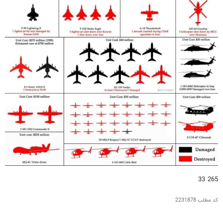
265 33
کد مطلب
2231878