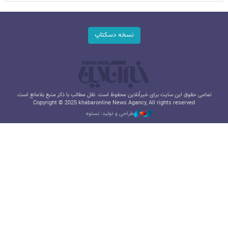
نسخه دسکتاپ
تمامی حقوق این سایت برای خبرآنلاین محفوظ است. نقل مطالب با ذکر منبع بلامانع است.
Copyright © 2025 khabaronline News Agancy, All rights reserved
طراحی و تولید: نستوه