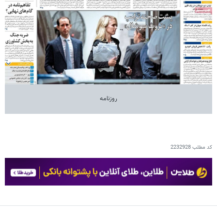
روزنامه
کد مطلب
2232928