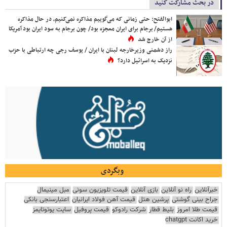
در بحث مشارکت کنید
ابوالفتح: حتی زمانی که می‌گوییم مذاکره نمی‌کنیم، در حال مذاکره
هستیم/ برجام برای ایران معجزه بود/ چون برجام به سود ایران بود آمریکا
از آن خارج شد
راز دشمنی وزیرخارجه لبنان با ایران / یوسف رجی چه ارتباطی با حزب
نزدیک به اسرائیل دارد؟
وبگردی
خبرآنلاین
راه نو آنلاین
بازی آنلاین
قیمت تلویزیون سونی
مبل مینیمال
جراح بینی گوشتی
پرشین هتل
قیمت آهن فولاد ایرانیان
اعتبارسنجی بانکی
قیمت طلا امروز
بلیط قطار
شرکت رادوکو
قیمت پروفیل
سایت یوتوتایمز
خرید اکانت chatgpt