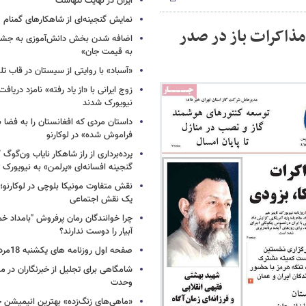
ایران در نهایت تنهاست
نمایش گنجینه‌ای از شاهکارهای گمنام
ول روزنامه های سه شنبه 9تیر 1405 / مذاکرات باز در صدر
اضافه شدن بخش دانش‌آموزی به جشنو
به قیمت جان»
«آسباد» با روایتی از سیستان در قاب تل
زوج ایرانی با «از یاد رفته» نامزد دریاف
نیویورک شدند
داستان مردی که افغانستان را به فضا ب
فراموش شده» در لوکارنو
پرده‌برداری از راز شاهکار نایاب ون‌گوگ
گنجینه افسانه‌ای «پرلمن» به نیویورک
نقش متفاوت مونیکا بلوچی در لوکارنو؛ 
یک نقش اجتماعی
چرا خوانندگان رمان پرفروش "بامداد خ
آبیار را دوست ندارند؟
صفحه اول روزنامه های یکشنبه 18مرداد 1405
شامگاهی برای تجلیل از خبرنگاران در مح
وحدت
«ماهی‌های زنگ‌زده» بهترین انیمیشن 