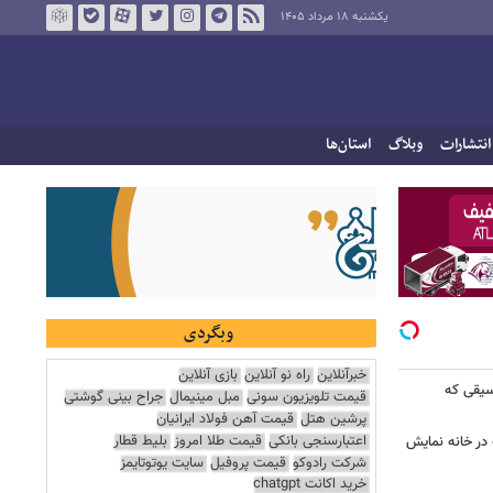
یکشنبه ۱۸ مرداد ۱۴۰۵
انتشارات
وبلاگ
استان‌ها
وبگردی
خبرآنلاین
راه نو آنلاین
بازی آنلاین
سیقی که
قیمت تلویزیون سونی
مبل مینیمال
جراح بینی گوشتی
پرشین هتل
قیمت آهن فولاد ایرانیان
اعتبارسنجی بانکی
قیمت طلا امروز
بلیط قطار
 در خانه نمایش
شرکت رادوکو
قیمت پروفیل
سایت یوتوتایمز
خرید اکانت chatgpt