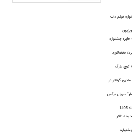
اره فیلم «آب
ویزیون
ت جایزه جشنواره
رد/ «فضانورد
 / کوچ بزرگ
مادری گرفتار در
مار" سریال نرگس
وطه تالار
جشنواره