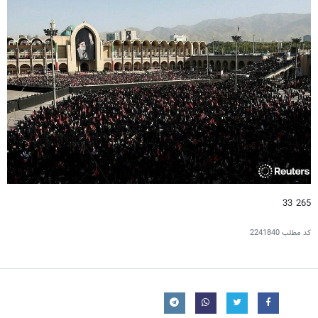
265 33
کد مطلب
2241840