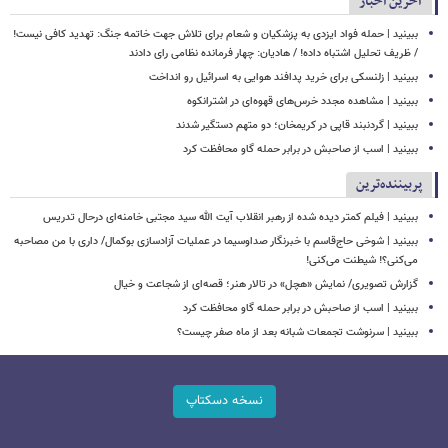
آخرین اخبار
ببینید | حمله فواد ایزدی به پزشکیان و شعام برای تلاش جهت خاتمه جنگ: تهدید کافی نیست!
/ ظریف تحلیل اشتباه داده! / هادیان: چهار فرمانده نظامی رای دادند
ببینید | زلنسکی برای خرید پدافند هوایی به اسرائیل رو انداخت
ببینید | مشاهده مجدد خرس‌های قهوه‌ای در اشترانکوه
ببینید | گردنبند قاپی در کریمخان؛ دو متهم دستگیر شدند
ببینید | اسب از صاحبش در برابر حمله گاو محافظت کرد
پربیننده‌ترین
ببینید | فیلم کمتر دیده شده از رهبر انقلاب آیت الله سید مجتبی خامنه‌ای درحال تدریس
ببینید | شوخی حاج‌قاسم با خبرنگار صداوسیما در عملیات آزادسازی بوکمال/ داری با من مصاحبه‌
می‌کنی؟! شیطنت می‌کنی!
گزارش تصویری/ نمایش «هچل» در تالار هنر؛ قصه‌ای از شجاعت و خیال
ببینید | اسب از صاحبش در برابر حمله گاو محافظت کرد
ببینید | سرنوشت تجمعات شبانه بعد از ماه صفر چیست؟
نسخه دسکتاپ