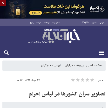
×
فارسی
العربية
English
تماس با ما
درباره ما
تبلیغات
آرشیو
شنبه ۱۷ مرداد ۱۴۰۵
صفحه اصلی
پربیننده دیگران
پربیینده دیگران
۲۶ مرداد ۱۳۹۱ - ۰۰:۱۷
۰ نفر
تصاویر سران کشورها در لباس احرام
.