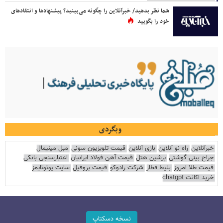
شما نظر بدهید/ خبرآنلاین را چگونه می‌بینید؟ پیشنهادها و انتقادهای
خود را بگویید
وبگردی
خبرآنلاین
راه نو آنلاین
بازی آنلاین
قیمت تلویزیون سونی
مبل مینیمال
جراح بینی گوشتی
پرشین هتل
قیمت آهن فولاد ایرانیان
اعتبارسنجی بانکی
قیمت طلا امروز
بلیط قطار
شرکت رادوکو
قیمت پروفیل
سایت یوتوتایمز
خرید اکانت chatgpt
نسخه دسکتاپ