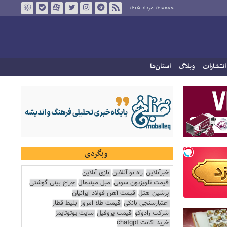
جمعه ۱۶ مرداد ۱۴۰۵
انتشارات
وبلاگ
استان‌ها
وبگردی
خبرآنلاین
راه نو آنلاین
بازی آنلاین
قیمت تلویزیون سونی
مبل مینیمال
جراح بینی گوشتی
پرشین هتل
قیمت آهن فولاد ایرانیان
اعتبارسنجی بانکی
قیمت طلا امروز
بلیط قطار
شرکت رادوکو
قیمت پروفیل
سایت یوتوتایمز
خرید اکانت chatgpt