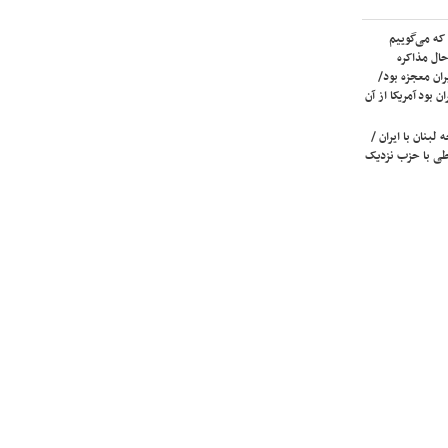
که می‌گوییم
حال مذاکره
ران معجزه بود/
ن بود آمریکا از آن
لبنان با ایران /
ی با حزب نزدیک