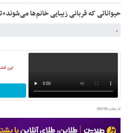
حیواناتی که قربانی زیبایی خانم‌ها می‌شوند+ت
ر
این فشا
کد مطلب
283196