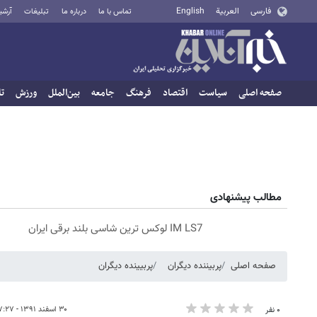
فارسی
العربية
English
تماس با ما
درباره ما
تبلیغات
آرشی
صفحه اصلی
سیاست
اقتصاد
فرهنگ
جامعه
بین‌الملل
ورزش
تا
مطالب پیشنهادی
IM LS7 لوکس ترین شاسی بلند برقی ایران
صفحه اصلی
پربیننده دیگران
پربیینده دیگران
۳۰ اسفند ۱۳۹۱ - ۰۷:۲۷
۰ نفر