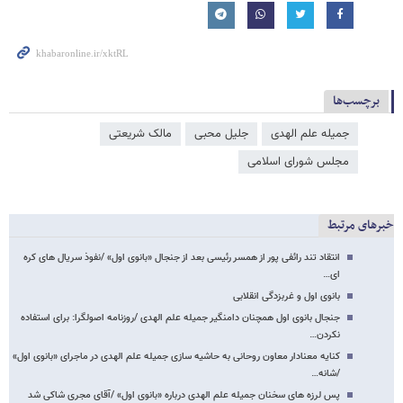
برچسب‌ها
جمیله علم الهدی
جلیل محبی
مالک شریعتی
مجلس شورای اسلامی
خبرهای مرتبط
انتقاد تند رائفی پور از همسر رئیسی بعد از جنجال «بانوی اول» /نفوذ سریال های کره
ای…
بانوی اول و غربزدگی انقلابی
جنجال بانوی اول همچنان دامنگیر جمیله علم الهدی /روزنامه اصولگرا: برای استفاده
نکردن…
کنایه معنادار معاون روحانی به حاشیه سازی جمیله علم الهدی در ماجرای «بانوی اول»
/شانه…
پس لرزه های سخنان جمیله علم الهدی درباره «بانوی اول» /آقای مجری شاکی شد