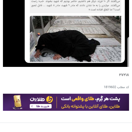
۲۷۲۱۸
کد مطلب
1819602