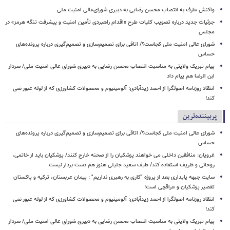
واکنش عارف به انتصاب محسن رضایی به دبیری شورای‌عالی امنیت ملی
جزئیات جدید درباره تصویب کلیات طرح «اقدام راهبردی تأمین امنیت و پیشرفت تنگه هرمز» در
مجلس
شورای عالی امنیت ملی کجاست؟/ اتاقی برای تصمیم‌سازی و تصمیم‌گیری درباره پرونده‌های
حساس
پیام تبریک ولایتی به مناسبت انتصاب محسن رضایی به دبیری شورای عالی امنیت ملی/ سردار
ابن الرضا هم پیام داد
انتقاد روزنامه اصولگرا از احمد زیدآبادی: آلومینیوم و محصولات کشاورزی که از لوله عبور نمی
کند!
پربیننده‌ترین
شورای عالی امنیت ملی کجاست؟/ اتاقی برای تصمیم‌سازی و تصمیم‌گیری درباره پرونده‌های
حساس
غرویان: منافقین داخلی می خواهند پزشکیان را از صحنه خارج کنند/ پزشکیان باید از خاتمی،
روحانی و ظریف استفاده کند/ طیف سعید جلیلی هنوز هم دست بردار نیست
سایت جبهه پایداری بعد از پروژه "کاری به رهبری نداریم" : پیمان عربستان، ترکیه و پاکستان
تقصیر پزشکیان و عراقچی است!
انتقاد روزنامه اصولگرا از احمد زیدآبادی: آلومینیوم و محصولات کشاورزی که از لوله عبور نمی
کند!
پیام تبریک ولایتی به مناسبت انتصاب محسن رضایی به دبیری شورای عالی امنیت ملی/ سردار