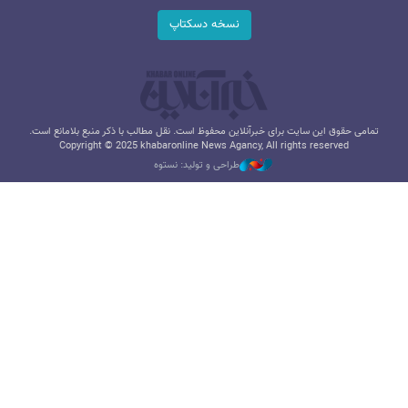
نسخه دسکتاپ
تمامی حقوق این سایت برای خبرآنلاین محفوظ است. نقل مطالب با ذکر منبع بلامانع است.
Copyright © 2025 khabaronline News Agancy, All rights reserved
طراحی و تولید: نستوه