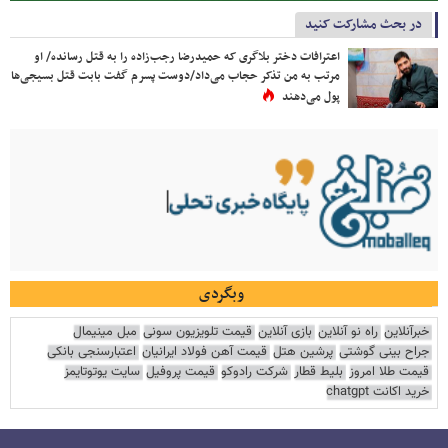
در بحث مشارکت کنید
اعترافات دختر بلاگری که حمیدرضا رجب‌زاده را به قتل رسانده/ او
مرتب به من تذکر حجاب می‌داد/دوست پسرم گفت بابت قتل بسیجی‌ها
پول می‌دهند
وبگردی
خبرآنلاین
راه نو آنلاین
بازی آنلاین
قیمت تلویزیون سونی
مبل مینیمال
جراح بینی گوشتی
پرشین هتل
قیمت آهن فولاد ایرانیان
اعتبارسنجی بانکی
قیمت طلا امروز
بلیط قطار
شرکت رادوکو
قیمت پروفیل
سایت یوتوتایمز
خرید اکانت chatgpt