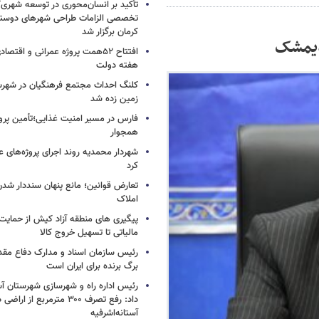
تأکید بر انسان‌محوری در توسعه شهر
تخصصی الزامات طراحی شهرهای دوستد
کرمان برگزار شد
دیمشک
افتتاح ۵۲همت پروژه عمرانی و اقت
هفته دولت
کلنگ احداث مجتمع فرهنگیان در شهرس
زمین زده شد
فارس در مسیر امنیت غذایی؛تأمین‌ پرو
همجوار
شهردار محمدیه روند اجرای پروژه‌های ع
کرد
تعارض قوانین؛ مانع پنهان سنددار شد
املاک
پیگیری های منطقه آزاد کیش از حمایت‌ه
مالیاتی تا تسهیل خروج کالا
رئیس سازمان اسناد و مدارک دفاع مق
برگ برنده برای ایران است
رئیس اداره راه و شهرسازی شهرستان آست
داد: رفع تصرف ۳۰۰ مترمربع از ا
آستانه‌اشرفیه