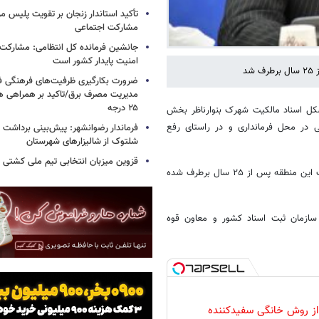
تأکید استاندار زنجان بر تقویت پلیس مر
مشارکت اجتماعی
جانشین فرمانده کل انتظامی: مشارکت م
امنیت پایدار کشور است
د
ضرورت بکارگیری ظرفیت‌های فرهنگی ف
مدیریت مصرف برق/تاکید بر همراهی ه
۲۵ درجه
 اسناد مالکیت شهرک بنوارناظر بخش
 در محل فرمانداری و در راستای رفع
شلتوک از شالیزارهای شهرستان
قزوین میزبان انتخابی تیم ملی کشتی
یوسف زمانی‌اصل در حاشیه این نشست اظهار کرد: موضوع صدور سند مالکیت این منطقه پس از ۲۵ سال برطرف شده
سازمان ثبت اسناد کشور و معاون قوه
 از روش خانگی سفیدکننده