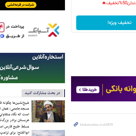
دان50%تخفیف🔥
تخفیف ویژه!
در بحث مشارکت کنید
شیخ‌نشین‌ها چگونه فک
مسجدجامعی: عمان تن
است که نگاه متفاوتی 
عربستان برادر بزرگ‌
مسلط خلیج فارس ا
ابوالفتح: برای ترامپ