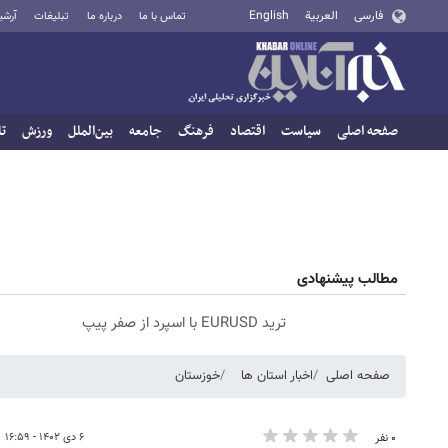
فارسی
العربية
English
تماس با ما
درباره ما
تبلیغات
آرشی
صفحه اصلی
سیاست
اقتصاد
فرهنگ
جامعه
بین‌الملل
ورزش
تا
مطالب پیشنهادی
ترید EURUSD با اسپرد از صفر پیپ
صفحه اصلی
اخبار استان ها
خوزستان
۶ دی ۱۴۰۲ - ۱۶:۵۹
۰ نفر