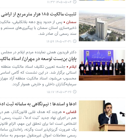
۱۴۰۵-۰۵-۰۴ ۱۱:۳۲
تثبیت مالکیت ۱۸۵ هزار مترمربع از اراضی ذخیره‌سازی سمنان پس از ۵۰ سال
سمنان
ذخیره‌سازی استان سمنان با پیگیری‌های مستمر و 
سند رسمی آن صادر شد.
۱۴۰۵-۰۳-۳۱ ۱۶:۵۹
دکتر فریدون همتی نماینده مردم ایلام در مجلس خ
پایان بن‌بست توسعه در مهران/ اسناد مالکی
ایلام
جلسه تعیین تکلیف اسناد مالکیت منطقه آ
استانی برگزار شد. در این نشست که گامی اساسی
محسوب می‌شود، اسناد مالکیت منطقه آزاد مهران
سرمایه‌گذاران داخلی و خارجی هموار گردد.
۱۴۰۵-۰۳-۲۶ ۱۵:۱۷
ادعا و استدعا ؛ نیم‌نگاهی به سامانه ثبت ادع
قضایی
هرچند که هدف غایی قانون‌گذار، هم در پ
هم در اجرای نهاد جدید "ثبت ادعا"، تثبیت رسمی
اشخاص است اما برای تحقق این مهم، الزامِ قانو
رسمی معاملات اموال غیرمنقول موسوم به سامانه د