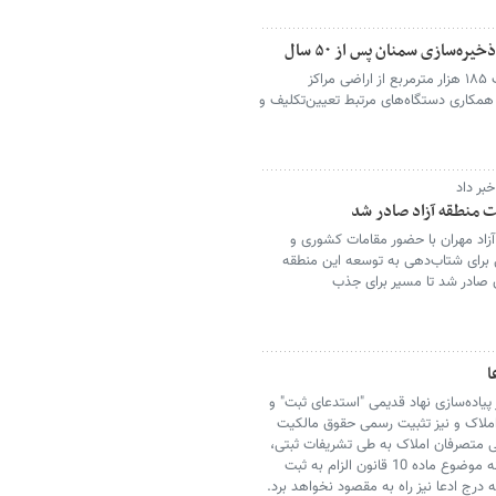
پس از حدود پنج دهه بلاتکلیفی، مالکیت ۱۸۵ هزار مترمربع از اراضی مراکز
همکاری دستگاه‌های مرتبط تعیین‌تکلیف و
بر داد
ت منطقه آزاد صادر شد
زاد مهران با حضور مقامات کشوری و
 برای شتاب‌دهی به توسعه این منطقه
 صادر شد تا مسیر برای جذب
ا
یاده‌سازی نهاد قدیمی "استدعای ثبت" و
 املاک و نیز تثبیت رسمی حقوق مالکیت
نی متصرفان املاک به طی تشریفات ثبتی،
یک ضرورت گریزناپذیر است وگرنه، راه‌اندازی سامانه موضوع ماده 10 قانون الزام به ثبت
رج ادعا نیز راه به مقصود نخواهد برد.