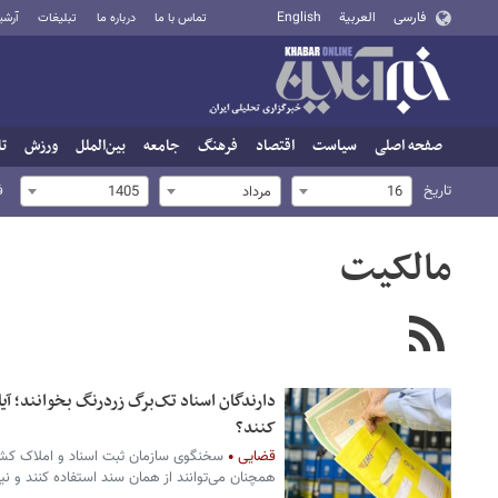
فارسی
العربية
English
تماس با ما
درباره ما
تبلیغات
آرشی
صفحه اصلی
سیاست
اقتصاد
فرهنگ
جامعه
بین‌الملل
ورزش
تا
تاریخ
ف
16
مرداد
1405
مالکیت
دارندگان اسناد تک‌برگ زردرنگ بخوانند؛ آیا
کنند؟
قضایی
سخنگوی سازمان ثبت اسناد و املاک کشور
همچنان می‌توانند از همان سند استفاده کنند و نی