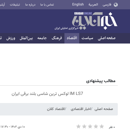
فارسی
العربية
English
تماس با ما
درباره ما
تبلیغات
آرشی
صفحه اصلی
سیاست
اقتصاد
فرهنگ
جامعه
بین‌الملل
ورزش
تا
مطالب پیشنهادی
IM LS7 لوکس ترین شاسی بلند برقی ایران
صفحه اصلی
اخبار اقتصادی
اقتصاد کلان
۱۰ دی ۱۴۰۲ - ۱۷:۳۰
۰ نفر