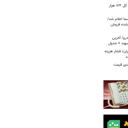
فتح کانال ۵.۵ میلیونی بورس/شاخص کل ۱۲۴ هزار
ما اعلام شد/
ام‌شده فروش
رو/ آخرین
 سهند + جدول
ا در تهران/ فشار هزینه
د
دی قیمت