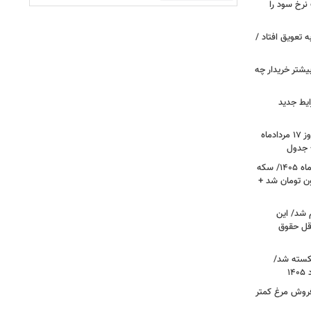
نرخ سود را
ین خانوارها به تعویق افتاد /
بیشتر خریدار چه
ایط جدید
قیمت جدید دلار، یورو و سایر ارزها امروز ۱۷ مردادماه
قیمت جدید طلا و سکه امروز ۱۷ مردادماه ۱۴۰۵/ سکه
رز عبور کرد؛ طلا ۱۹ میلیون تومان شد +
 شد/ این
قل حقوق
کسته شد/
 فروش مرغ کمتر