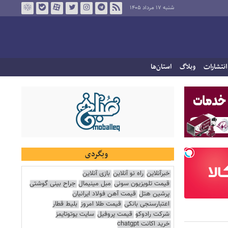
شنبه ۱۷ مرداد ۱۴۰۵
انتشارات
وبلاگ
استان‌ها
وبگردی
خبرآنلاین
راه نو آنلاین
بازی آنلاین
قیمت تلویزیون سونی
مبل مینیمال
جراح بینی گوشتی
پرشین هتل
قیمت آهن فولاد ایرانیان
اعتبارسنجی بانکی
قیمت طلا امروز
بلیط قطار
شرکت رادوکو
قیمت پروفیل
سایت یوتوتایمز
خرید اکانت chatgpt