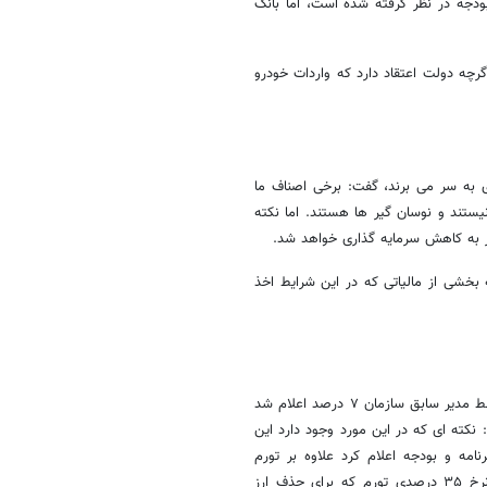
ودجه در نظر گرفته شده است، اما بانک
چه دولت اعتقاد دارد که واردات خودرو
دی به سر می برند، گفت: برخی اصناف ما
یستند و نوسان گیر ها هستند. اما نکته
ر به کاهش سرمایه گذاری خواهد شد.
ه می کنیم، در نتیجه بخشی از مالیاتی که در این شرایط اخذ
امانی در پاسخ به سوالی مبنی بر نحوه محاسبه تورم حذف ارزترجیحی که توسط مدیر سابق سازمان ۷ درصد اعلام شد
رصدی حذف ارز ۲۸۵۰۰ و رساندن این نرخ به نرخ ۳۷۵۰۰ گفت: نکته ای که در این مورد وجود دارد این
مه و بودجه اعلام کرد علاوه بر تورم
ساختاری، تورم حاصل از حذف ارز ترجیحی حدود ۷ درصد است. از طرفی نرخ ۳۵ درصدی تورم که برای حذف ارز