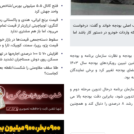
واحد جهش کرد
قیمت برنج ایرانی، هندی و پاکستانی رس
اف اصلی بودجه خواند و گفت: درخواست
کنگری: لوبیاچیتی ارزان‌تر از قیمت تم
می‌رود، اما باز هم مشتری ندارد
 واردات خودرو در دستور کار باشد اما
سقوط دسته‌جمعی قیمت‌ها در بازار خود
قیمت پژو، ری‌را، سمند، کوییک، تارا و
افزایش ۷۰ تا ۱۰۰ درصدی اجاره‌به
بودجه و نظارت سازمان برنامه و بودجه
مسکن روی دوش مستاجران تشدید ش
کشور در نشستی با خبرنگاران، ضمن اشاره به برخی جزئیات بودجه و همچنین تبیین رویکردهای بودجه سال ۱۴۰۳
طلا سقف مقاومتی را شکست/نقطه بع
مه داخلی مجلس کمی فضای بودجه تغییر کرد و برخی نمایندگان
کجاست؟
ه بود.
ازمان برنامه درحال تدوین مرحله دوم و
ین شود، بنابراین دقت بودجه بالا می
رود و ما قیدی به نام سقف را در تدوین مرحله دوم داریم. بودجه باید هدف رشد ۸ درصدی را دنبال کند و همچنین