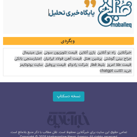
وبگردی
خبرآنلاین
راه نو آنلاین
بازی آنلاین
قیمت تلویزیون سونی
مبل مینیمال
جراح بینی گوشتی
پرشین هتل
قیمت آهن فولاد ایرانیان
اعتبارسنجی بانکی
قیمت طلا امروز
بلیط قطار
شرکت رادوکو
قیمت پروفیل
سایت یوتوتایمز
خرید اکانت chatgpt
نسخه دسکتاپ
تمامی حقوق این سایت برای خبرآنلاین محفوظ است. نقل مطالب با ذکر منبع بلامانع است.