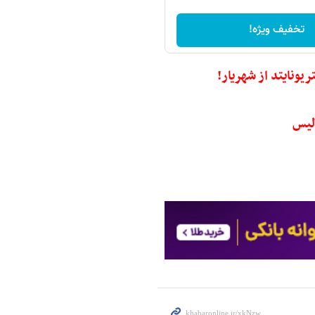
تخفیف ویژه!
ونایتد از شهریار!
لیس