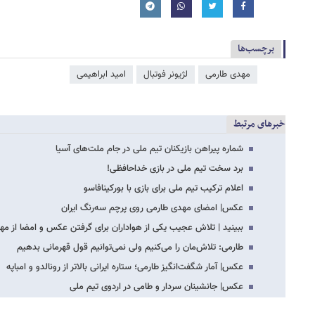
برچسب‌ها
مهدی طارمی
لژیونر فوتبال
امید ابراهیمی
خبرهای مرتبط
شماره پیراهن بازیکنان تیم ملی در جام ملت‌های آسیا
برد سخت تیم ملی در بازی خداحافظی!
اعلام ترکیب تیم ملی برای بازی با بورکینافاسو
عکس| امضای مهدی طارمی روی پرچم سه‌رنگ ایران
ببینید | تلاش عجیب یکی از هواداران برای گرفتن عکس و امضا از مه
طارمی: تلاش‌مان را می‌کنیم ولی نمی‌توانیم قول قهرمانی بدهیم
عکس‌| آمار شگفت‌انگیز طارمی؛ ستاره ایرانی بالاتر از رونالدو و امباپه
عکس‌| جانشینان سردار و طامی در اردوی تیم ملی