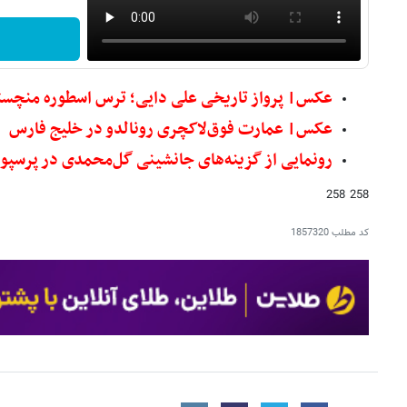
عکس‌| پرواز تاریخی علی دایی؛ ترس اسطوره منچستری
عکس| عمارت فوق‌لاکچری رونالدو در خلیج فارس
رونمایی از گزینه‌های جانشینی گل‌محمدی در پرسپو
258 258
کد مطلب
1857320