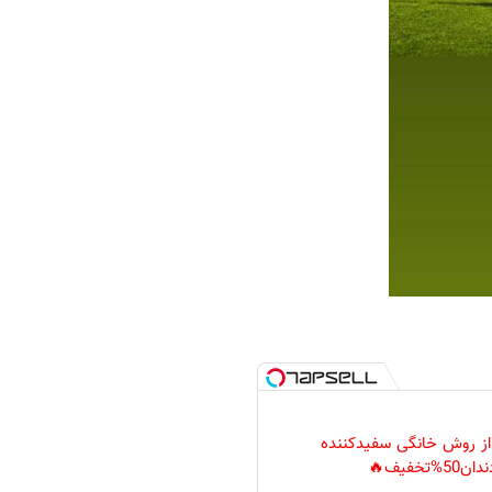
 از روش خانگی سفیدکننده
دان50%تخفیف🔥