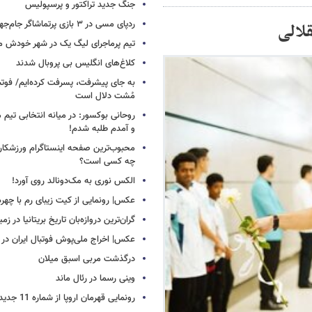
جنگ جدید تراکتور و پرسپولیس
ردپای مسی در ۳ بازی پرتماشاگر جام‌جهانی!
لالی
تیم پرماجرای لیگ یک در شهر خودش ما
کلاغ‌های انگلیس بی پروبال شدند
به جای پیشرفت، پسرفت کرده‌ایم/ فوت
مُشت دلال است
روحانی بوکسور: در میانه انتخابی تیم 
و آمدم طلبه شدم!
محبوب‌ترین صفحه اینستاگرام ورزشکاران
چه کسی است؟
الکس نوری به مک‌دونالد روی آورد!
عکس| رونمایی از کیت زیبای رم با چهره
گران‌ترین دروازه‌بان تاریخ بریتانیا در زم
عکس| اخراج ملی‌پوش فوتبال ایران در 12 دقیقه!
درگذشت مربی اسبق میلان
وینی رسما در رئال ماند
رونمایی قهرمان اروپا از شماره 11 جدید