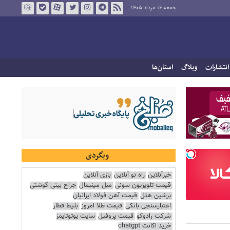
جمعه ۱۶ مرداد ۱۴۰۵
انتشارات
وبلاگ
استان‌ها
وبگردی
خبرآنلاین
راه نو آنلاین
بازی آنلاین
قیمت تلویزیون سونی
مبل مینیمال
جراح بینی گوشتی
پرشین هتل
قیمت آهن فولاد ایرانیان
اعتبارسنجی بانکی
قیمت طلا امروز
بلیط قطار
شرکت رادوکو
قیمت پروفیل
سایت یوتوتایمز
خرید اکانت chatgpt