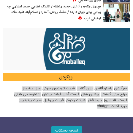
جمهوری اسلامی
«پیمان مکه» و آرایش جدید منطقه / ائتلاف نظامی جدید اسلامی چه
پیامی برای تهران دارد؟ / مثلث ریاض، آنکارا و اسلام‌آباد علیه خلاء
امنیتی غرب
وبگردی
خبرآنلاین
راه نو آنلاین
بازی آنلاین
قیمت تلویزیون سونی
مبل مینیمال
جراح بینی گوشتی
پرشین هتل
قیمت آهن فولاد ایرانیان
اعتبارسنجی بانکی
قیمت طلا امروز
بلیط قطار
شرکت رادوکو
قیمت پروفیل
سایت یوتوتایمز
خرید اکانت chatgpt
نسخه دسکتاپ