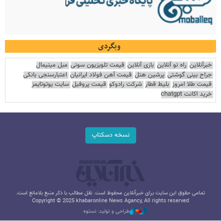
وبگردی
خبرآنلاین
راه نو آنلاین
بازی آنلاین
قیمت تلویزیون سونی
مبل مینیمال
جراح بینی گوشتی
پرشین هتل
قیمت آهن فولاد ایرانیان
اعتبارسنجی بانکی
قیمت طلا امروز
بلیط قطار
شرکت رادوکو
قیمت پروفیل
سایت یوتوتایمز
خرید اکانت chatgpt
نسخه دسکتاپ
تمامی حقوق این سایت برای خبرآنلاین محفوظ است. نقل مطالب با ذکر منبع بلامانع است.
Copyright © 2025 khabaronline News Agancy, All rights reserved
طراحی و تولید: نستوه