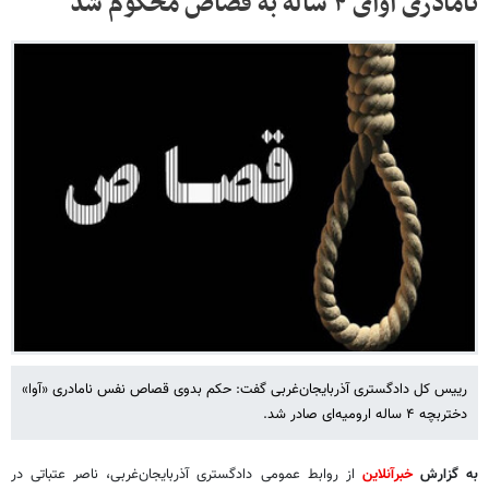
نامادری آوای ۴ ساله به قصاص محکوم شد
رییس کل دادگستری آذربایجان‌غربی گفت: حکم بدوی قصاص نفس نامادری «آوا»
دختربچه ۴ ساله ارومیه‌ای صادر شد.
به گزارش
خبرآنلاین
از روابط عمومی دادگستری آذربایجان‌غربی، ناصر عتباتی در