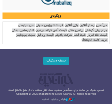
وبگردی
خبرآنلاین
راه نو آنلاین
بازی آنلاین
قیمت تلویزیون سونی
مبل مینیمال
جراح بینی گوشتی
پرشین هتل
قیمت آهن فولاد ایرانیان
اعتبارسنجی بانکی
قیمت طلا امروز
بلیط قطار
شرکت رادوکو
قیمت پروفیل
سایت یوتوتایمز
خرید اکانت chatgpt
نسخه دسکتاپ
تمامی حقوق این سایت برای خبرآنلاین محفوظ است. نقل مطالب با ذکر منبع بلامانع است.
Copyright © 2025 khabaronline News Agancy, All rights reserved
طراحی و تولید: نستوه