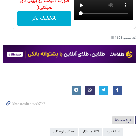
صورت (قیمت رو ببینی باور
نمیکنی!)
باتخفیف بخر
کد مطلب
1881601
برچسب‌ها
استاندارد
تنظیم بازار
استان لرستان