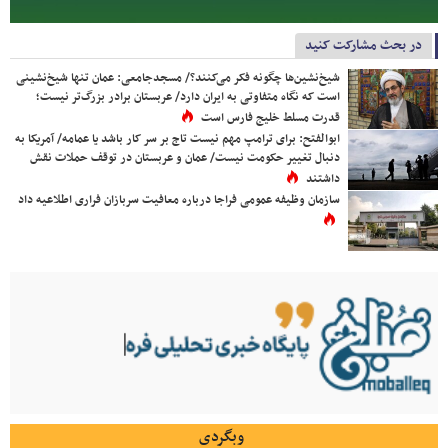
در بحث مشارکت کنید
شیخ‌نشین‌ها چگونه فکر می‌کنند؟/ مسجدجامعی: عمان تنها شیخ‌نشینی
است که نگاه متفاوتی به ایران دارد/ عربستان برادر بزرگ‌تر نیست؛
قدرت مسلط خلیج فارس است
ابوالفتح: برای ترامپ مهم نیست تاج بر سر کار باشد یا عمامه/ آمریکا به
دنبال تغییر حکومت نیست/ عمان و عربستان در توقف حملات نقش
داشتند
سازمان وظیفه عمومی فراجا درباره معافیت سربازان فراری اطلاعیه داد
وبگردی