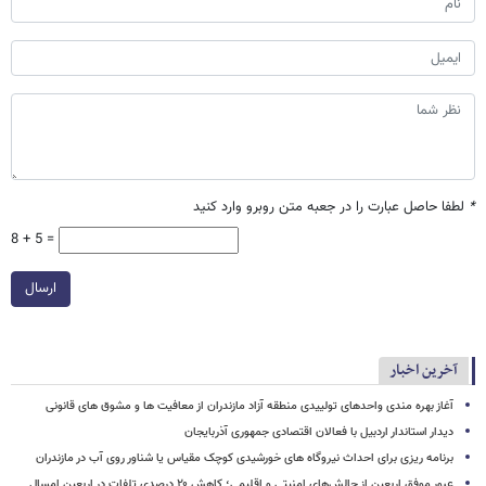
*
لطفا حاصل عبارت را در جعبه متن روبرو وارد کنید
8 + 5 =
ارسال
آخرین اخبار
آغاز بهره مندی واحدهای تولییدی منطقه آزاد مازندران از معافیت ها و مشوق های قانونی
دیدار استاندار اردبیل با فعالان اقتصادی جمهوری آذربایجان
برنامه ریزی برای احداث نیروگاه های خورشیدی کوچک مقیاس یا شناور روی آب در مازندران
عبور موفق اربعین از چالش‌های امنیتی و اقلیمی؛ کاهش ۲۰ درصدی تلفات در اربعین امسال