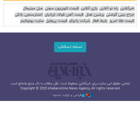
خبرآنلاین
راه نو آنلاین
بازی آنلاین
قیمت تلویزیون سونی
مبل مینیمال
جراح بینی گوشتی
پرشین هتل
قیمت آهن فولاد ایرانیان
اعتبارسنجی بانکی
قیمت طلا امروز
بلیط قطار
شرکت رادوکو
قیمت پروفیل
سایت یوتوتایمز
نسخه دسکتاپ
تمامی حقوق این سایت برای خبرآنلاین محفوظ است. نقل مطالب با ذکر منبع بلامانع است.
Copyright © 2025 khabaronline News Agancy, All rights reserved
طراحی و تولید: نستوه