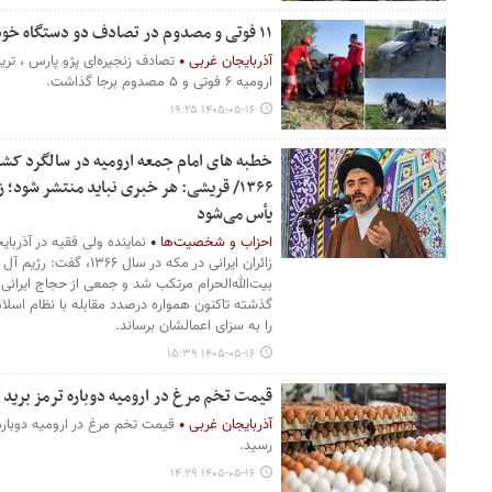
۱۱ فوتی و مصدوم در تصادف دو دستگاه خودرو با تریلی در محور سلماس - ارومیه
آذربایجان غربی
تصادف زنجیره‌ای پژو پارس ، تر
ارومیه ۶ فوتی و ۵ مصدوم برجا گذاشت.
۱۴۰۵-۰۵-۱۶ ۱۹:۲۵
خطبه های امام جمعه ارومیه در سالگرد کشتار
۱۳۶۶/ قریشی: هر خبری نباید منتشر شود؛
یأس می‌شود
احزاب و شخصیت‌ها
نماینده ولی فقیه در آذربا
زائران ایرانی در مکه در 
بیت‌الله‌الحرام مرتکب شد و جمعی از حجاج ایرانی
گذشته تاکنون همواره درصدد مقابله با نظام اسلامی
را به سزای اعمالشان برساند.
۱۴۰۵-۰۵-۱۶ ۱۵:۳۹
قیمت تخم مرغ در ارومیه دوباره ترمز برید
آذربایجان غربی
رسید.
۱۴۰۵-۰۵-۱۶ ۱۴:۲۹