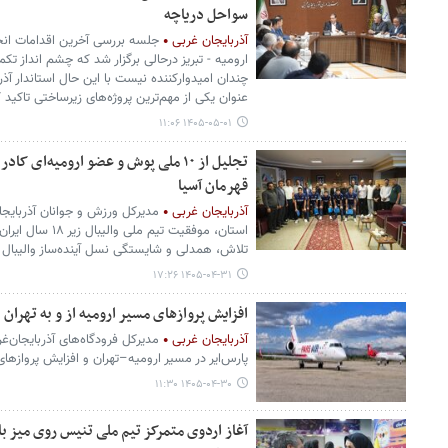
سواحل دریاچه
آذربایجان غربی
جلسه بررسی آخرین اقدامات انجام
ارومیه - تبریز درحالی برگزار شد که چشم انداز تک
چندان امیدوارکننده نیست با این حال استاندار آذرب
عنوان یکی از مهم‌ترین پروژه‌های زیرساختی تاکید ک
۱۴۰۵-۰۵-۰۱ ۱۱:۰۶
قهرمان آسیا
آذربایجان غربی
مدیرکل ورزش و جوانان آذربایجان‌
استان، موفقیت تیم 
تلاش، همدلی و شایستگی نسل آینده‌ساز والیبال
۱۴۰۵-۰۴-۳۱ ۱۷:۲۶
افزایش پروازهای مسیر ارومیه از و به تهران
آذربایجان غربی
مدیرکل فرودگاه‌های آذربایجان‌غ
پارس‌ایر در مسیر ارومیه–تهران و افزایش پروازهای
۱۴۰۵-۰۴-۳۰ ۱۱:۳۰
آغاز اردوی متمرکز تیم ملی تنیس روی میز بان