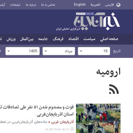
فارسی
العربية
English
تماس با ما
درباره ما
تبلیغات
آرشی
صفحه اصلی
سیاست
اقتصاد
فرهنگ
جامعه
بین‌الملل
ورزش
تا
تاریخ
ف
18
مرداد
1405
ارومیه
فوت و مصدوم شدن ۵۱ نفر طی
استان آذربایجان‌غربی
آذربایجان غربی
جاده‌های آذربایجان‌غربی در تعطیلات آخر هفته
۱۴۰۵-۰۵-۱۷ ۰۹:۵۴