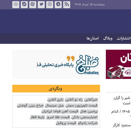
پنجشنبه ۱۵ مرداد ۱۴۰۵
انتشارات
وبلاگ
استان‌ها
وبگردی
یر را گران
خبرآنلاین
راه نو آنلاین
بازی آنلاین
م است
قیمت تلویزیون سونی
مبل مینیمال
جراح بینی گوشتی
پرشین هتل
قیمت آهن فولاد ایرانیان
آغاز قطع یارانه نقدی و کالابرگ از مرداد ۱۴۰۵ / کدام
اعتبارسنجی بانکی
قیمت طلا امروز
بلیط قطار
شرکت رادوکو
قیمت پروفیل
تمزد کارگر