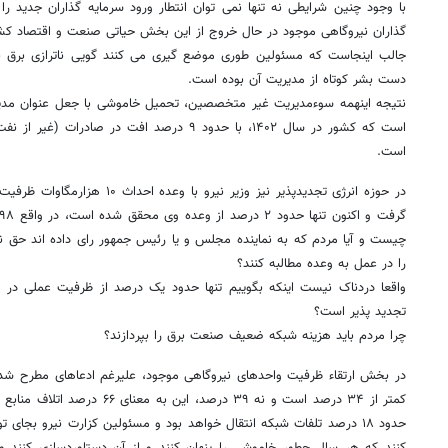
با وجود چنین شرایطی نه تنها نمی توان انتطار ورود سرمایه گذاران جدید 
گذاران نیروگاهی موجود در حال خروج از این بخش حیاتی صنعت و اقتصاد ک
جالب اینجاست که مسئولین طوری موضع گیری می کنند گویی ناترازی برق ب
دست بشر کوتاه از مدیریت آن بوده است.
نتیجه اینهمه سوءمدیریت غیر متخصصین، تحمیل خاموشی با جعل عنوان مد
است که کشور در سال ۱۴۰۲، با حدود ۹ درصد افت در
است.
در حوزه انرژی تجدیدپذیر نیز وزیر نیر
چیست و آیا مردم که به نماینده مجلس و یا رئیس جمهور رای داده اند حق ند
را در عمل به وعده مطالبه کنند؟
واقعا دردناک نیست اینکه بگوییم تنها حدود یک درصد از ظرفیت عملی در 
تجدید پذیر است؟
چرا مردم باید هزینه شبکه ضعیف صنعت برق را بپردازند؟
در بخش ارتقاء ظرفیت واحدهای نیروگاهی موجود، علیرغم ادعاهای مطرح شده
کمتر از ۳۴ درصد است و نه ۳۹ درصد،
حدود ۱۸ درصد تلفات شبکه انتقال خواهد بود و مسئولین کزارت نیرو بجا
کنند که هر سال چطور خاموشی را پنهان کنند و از آن دستاوردسازی کنند