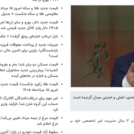
۲۷۷۱ یورو در ماه
مقاومتی طلا و سکه شکست + جدول
۱۴۰۵/ دلار وارد کانال جدید قیمتی شد + جدول
بازار لپ‌تاپ اجاره‌ای رونق گرفت! + ع
جزییات جدید از پرداخت معوقات فرورد
بازنشستگان/ رایزنی برای تامین مالی در
است؟
قیمت مسکن دو برابر شد؛ بخر و بفروش
کشیدند/ پیش‌بینی جدید مشاوران املا
مسکن و اجاره‌ در ماه‌های آینده
قیمت طلا رکورد شکست/ قیمت جدید ط
امروز ۱۵ مردادماه ۱۴۰۵
جدی، اصلی و امنیتی مبدل گردیده است
خبر مهم برای دریافت‌کنندگان کالابرگ ا
حساب این گروه شارژ شد/ فرآیند واریز ک
کرد
قیمت مرغ از نیمه مرداد تغییر می‌کند
امروز وزارت نیرو در دولت سیزدهم باید به ملت ایران پاسخ دهد که در پایان ۳ سال مدیریت غیر تخصصی خود بر
مرغ اعلام شد
سقوط آزاد قیمت خودرو در بازار/ آخرین