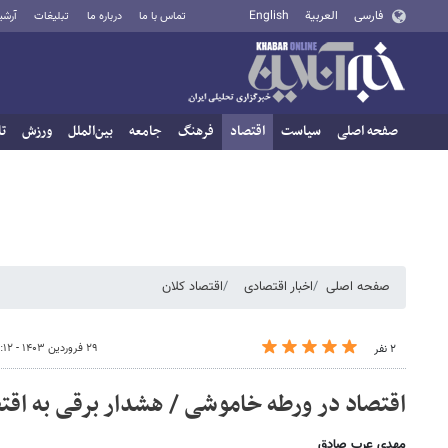
فارسی
العربية
English
تماس با ما
درباره ما
تبلیغات
آرشی
صفحه اصلی
سیاست
اقتصاد
فرهنگ
جامعه
بین‌الملل
ورزش
تا
صفحه اصلی
اخبار اقتصادی
اقتصاد کلان
۲۹ فروردین ۱۴۰۳ - ۱۲:۱۲
۲ نفر
اقتصاد در ورطه خاموشی / هشدار برقی به اقت
مهدی عرب صادق