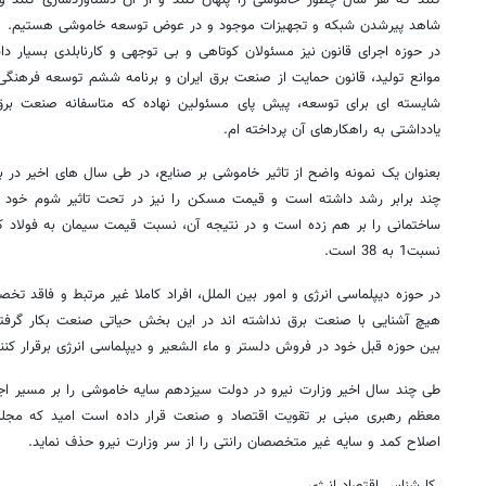
شاهد پیرشدن شبکه و تجهیزات موجود و در عوض توسعه خاموشی هستیم.
در حوزه اجرای قانون نیز مسئولان کوتاهی و بی توجهی و کارنابلدی بسیار د
موانع تولید، قانون حمایت از صنعت برق ایران و برنامه ششم توسعه فرهنگ
شایسته ای برای توسعه، پیش پای مسئولین نهاده که متاسفانه صنعت برق 
یادداشتی به راهکارهای آن پرداخته ام‌.
بعنوان یک نمونه واضح از تاثیر خاموشی بر صنایع، در طی سال های اخیر در ب
چند برابر رشد داشته است و قیمت مسکن را نیز در تحت تاثیر شوم خود ق
نسبت1 به 38 است.
در حوزه دیپلماسی انرژی و امور بین الملل، افراد کاملا غیر مرتبط و فاقد ت
هیچ آشنایی با صنعت برق نداشته اند در این بخش حیاتی صنعت بکار گرفته 
بین حوزه قبل خود در فروش دلستر و ماء الشعیر و دیپلماسی انرژی برقرار کنند
طی چند سال اخیر وزارت نیرو در دولت سیزدهم سایه خاموشی را بر مسیر اج
معظم رهبری مبنی بر تقویت اقتصاد و صنعت قرار داده است امید که مجلس 
اصلاح کمد و سایه غیر متخصصان رانتی را از سر وزارت نیرو حذف نماید.
کارشناس اقتصاد انرژی