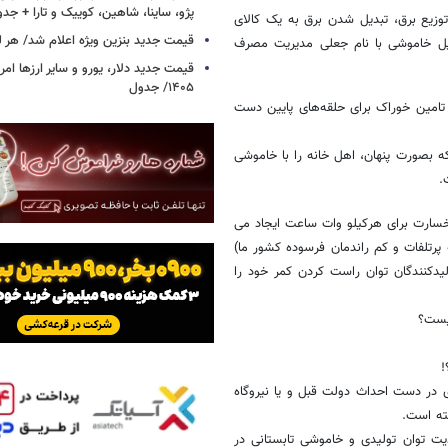
پژو، ساینا، شاهین، کوییک و تارا + جد
امروز فرسودگی شبکه برق، سوءمدیریت، انحصارگرایی وزارت نیرو در خرید و توزیع برق، تبدیل ‌شدن ‎برق به یک کالای
قیمت جدید بنزین ویژه اعلام شد/ هر لی
حمیل خاموشی با نام جعلی مدیریت مصرف
۱۴۰۵/ جدول
تامین خوراک برای حلقه‌های پایین دست
ه بصورت پنهان، اهل خانه را با خاموشی
.
موشی به صنعت تحت هر عنوانی که باشد بین ۱۰ تا ۱۵ دلار خسارت برای هرکیلو وات ساعت ایجاد می
د برق حداکثر ۱۰ سنت (حتی با شبکه پرتلفات و کم راندمان فرسوده کشور ما)
یدکنندگان توان راست کردن کمر خود را
نیست؟
!
ی در دست احداث دولت قبل و یا نیروگاه
ته است.
ت توان تولیدی و خاموشی تابستانی در