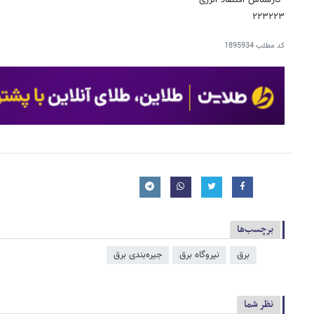
٢٢٣٢٢٣
کد مطلب
1895934
برچسب‌ها
برق
نیروگاه برق
جیره‌بندی برق
نظر شما