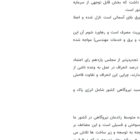
را داشت که بخش قابل توجهی از سرمایه
شور است.
رق بلای آسمانی است نازل شده و اصلا
یریت مصرف است و رهاورد شوم آن این
 صادرات (غیر از نفت و برق و خدمات مهندسی) مواجه شده
و با وعده احداث ۱۰ هزارمگاوات ظرفیت تجدیدپذیر از مجلس یازدهم رای اعتماد
گرفت و اکنون تنها حدود ۲ درصد از وعده وی محقق شده است، در واقع ۹۸ درصد انحراف در عمل به وعده ناشی از
ارند، چرایی این انحراف و تفاوت فاحش
سبد نیروگاهی کشور شامل انرژی پاک و
 متوسط راندمان نیروگاهی در کشور ما
 این به معنای ۶۶ درصد اتلاف منابع سوختی و فسیلی است و این مضاعف بر
ی توجه به توسعه و زیر ساخت ها تلاش می
 و هر ساله بجای توسعه شبکه و ظرفیت