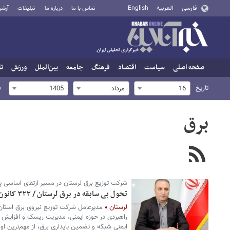
فارسی
العربية
English
تماس با ما
درباره ما
تبلیغات
آرشی
صفحه اصلی
سیاست
اقتصاد
فرهنگ
جامعه
بین‌الملل
ورزش
تا
تاریخ
ف
16
مرداد
1405
برق
شرکت توزیع برق لرستان در مسیر ارتقای اساسی پ
تحول بی سابقه در برق لرستان / ۳۲۳ کانون خطر ایمن سازی و تجهیز شد
لرستان
مدیرعامل شرکت توزیع نیروی برق استان ل
راهبردی در حوزه ایمنی، مدیریت ریسک و افزایش پ
ایمنی شبکه و تضمین پایداری برق، از مهم‌ترین ا