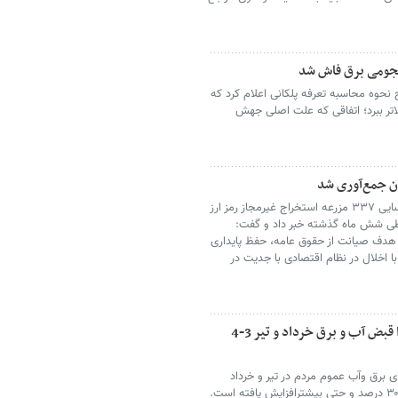
نجومی برق فاش شد
ح نحوه محاسبه تعرفه پلکانی اعلام کرد که
اتر ببرد؛ اتفاقی که علت اصلی جهش
دادستان عمومی و انقلاب سمنان از شناسایی ۳۳۷ مزرعه استخراج غیرمجاز رمز ارز
سر استان طی شش ماه گذشته خبر داد و گفت:
با هدف صیانت از حقوق عامه، حفظ پایداری
با اخلال در نظام اقتصادی با جدیت در
آیا هیچ مسئولی به مردم توضیح می دهد چرا قبض آب و برق خرداد و تیر 3-4
 برق وآب عموم مردم در تیر و خرداد