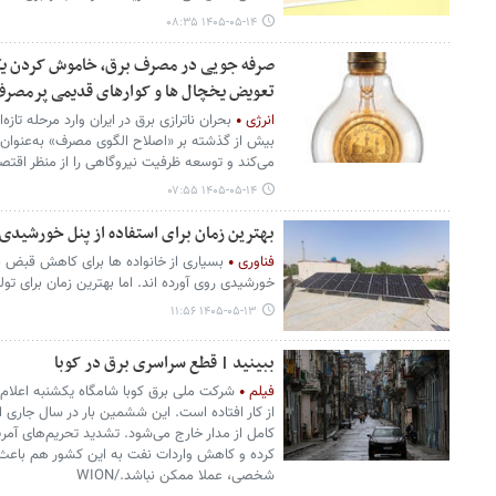
۱۴۰۵-۰۵-۱۴ ۰۸:۳۵
صرفه جویی در مصرف برق، خاموش کردن یک
تعویض یخچال ها و کوارهای قدیمی پرمصرف 
انرژی
بحران ناترازی برق در ایران وارد مرحله تا
بیش از گذشته بر «اصلاح الگوی مصرف» به‌عنوان را
می‌کند و توسعه ظرفیت نیروگاهی را از منظر اقتص
۱۴۰۵-۰۵-۱۴ ۰۷:۵۵
بهترین زمان برای استفاده از پنل خورشید
فناوری
بسیاری از خانواده ها برای کاهش قبض بر
خورشیدی روی آورده اند. اما بهترین زمان برای 
۱۴۰۵-۰۵-۱۳ ۱۱:۵۶
ببینید | قطع سراسری برق در کوبا
فیلم
شرکت ملی برق کوبا شامگاه یکشنبه اعلام 
از کار افتاده است. این ششمین بار در سال جاری 
کامل از مدار خارج می‌شود. تشدید تحریم‌های آمریک
کرده و کاهش واردات نفت به این کشور هم باعث ش
شخصی، عملا ممکن نباشد./WION