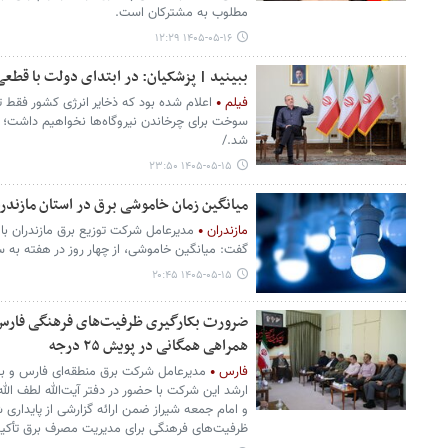
مطلوب به مشترکان است.
۱۴۰۵-۰۵-۱۶ ۱۲:۲۹
ببینید | پزشکیان: در ابتدای دولت با قطعی
فیلم
اعلام شده بود که ذخایر انرژی کشور فقط تا
سوخت برای چرخاندن نیروگاه‌ها نخواهیم داشت؛ 
شد./
۱۴۰۵-۰۵-۱۵ ۲۳:۵۰
میانگین زمان خاموشی برق در استان مازندر
مازندران
مدیرعامل شرکت توزیع برق مازندران با
گفت: میانگین خاموشی، از چهار روز در هفته به 
۱۴۰۵-۰۵-۱۵ ۲۰:۴۵
ضرورت بکارگیری ظرفیت‌های فرهنگی فارس
همراهی همگانی در پویش ۲۵ درجه
فارس
مدیرعامل شرکت برق منطقه‌ای فارس و بو
ارشد این شرکت با حضور در دفتر آیت‌الله لطف الله
و امام جمعه شیراز ضمن ارائه گزارشی از پایداری ش
ظرفیت‌های فرهنگی برای مدیریت مصرف برق تأکید