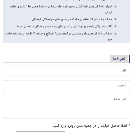
اجرای ۱۰۸ کیلومتر خط کشی محور خرم آباد پلدختر / ساماندهی ۱۶۵ تابلو و علائم
ایمنی…
حذف و اصلاح ۱۵ نقطه پر حادثه در محور های مواصلاتی لرستان
تاکید مدیرکل راهداری لرستان بر ایمن سازی جاده های استان در فصل سرما
آسفالت ۵۰ کیلومتر راه روستایی در کوهدشت/ اصلاح و حذف ۳ نقطه پرتصادف حادثه
خیز
نظر شما
*
لطفا حاصل عبارت را در جعبه متن روبرو وارد کنید