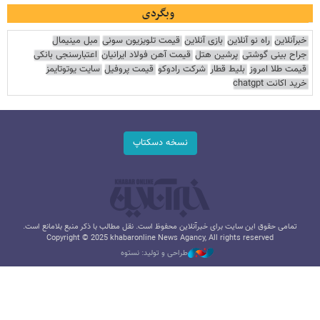
وبگردی
خبرآنلاین
راه نو آنلاین
بازی آنلاین
قیمت تلویزیون سونی
مبل مینیمال
جراح بینی گوشتی
پرشین هتل
قیمت آهن فولاد ایرانیان
اعتبارسنجی بانکی
قیمت طلا امروز
بلیط قطار
شرکت رادوکو
قیمت پروفیل
سایت یوتوتایمز
خرید اکانت chatgpt
نسخه دسکتاپ
تمامی حقوق این سایت برای خبرآنلاین محفوظ است. نقل مطالب با ذکر منبع بلامانع است.
Copyright © 2025 khabaronline News Agancy, All rights reserved
طراحی و تولید: نستوه