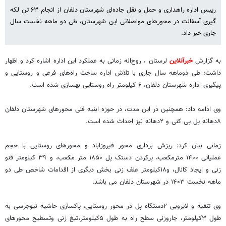
رییس اداره راهداری و حمل و نقل جاده‌ای شهرستان دلفان از انجام ۶۳ تن لکه
گیری آسفالت در محورهای مواصلاتی این شهرستان، طی دو ماهه نخست سال
جاری خبر داد.
به گزارش
خبرآنلاین
لرستان ، روح‌اله زمانی به عملکرد این اداره اشاره کرد و اظهار
داشت: طی دوماهه سال جاری با تلاش اداره ساخت راه‌های فرعی و روستایی و
پیگیری اداره شهرستان دلفان، ۶ کیلومتر راه روستایی بهسازی شده است.
وی ادامه داد: همچنین در این مدت، در حوزه ابنیه فنی محورهای شهرستان دلفان
۸دهانه پل پی کنی و ۲دهانه نیز احداث شده است‌.
زمانی بیان کرد: ریزش برداری محور فیروزاباد و محورهای روستایی با حجم
عملیاتی ۱۴۰۰ مترمکعب، پرکردن دستک پل ۱۸۵۰ متر مکعب، و ۳۹ کیلومتر قنو
زنی و ایجاد کانال، و۱۸کیلومتر علف زنی بخش دیگری از اقدامات شاخص طی دو
ماهه نخست ۱۴۰۳ در شهرستان دلفان می باشد.
وی تنقیه و لایروبی ۲دستگاه پل‌ در محور روستایی، پاکسازی حاشیه نیوجرسی به
طول ۳کیلومتر، جاروزنی سطح راه به طول ۵کیلومتر،تیغ زنی وتسطیح محورهای