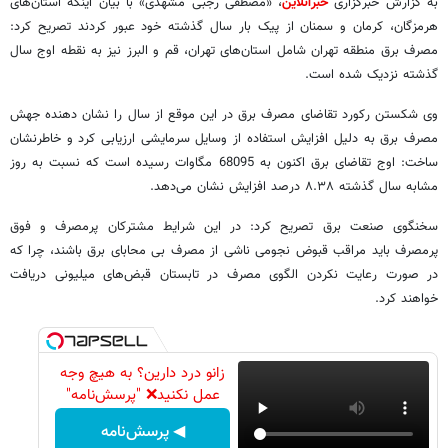
به گزارش خبرگزاری
خبرآنلاین
، «مصطفی رجبی مشهدی» با بیان اینکه استان‌های
هرمزگان، کرمان و سمنان از پیک بار سال گذشته خود عبور کردند تصریح کرد:
مصرف برق منطقه تهران شامل استان‌های تهران، قم و البرز نیز به نقطه اوج سال
گذشته نزدیک شده است.
وی شکستن رکورد تقاضای مصرف برق در این موقع از سال را نشان دهنده جهش
مصرف برق به دلیل افزایش استفاده از وسایل سرمایشی ارزیابی کرد و خاطرنشان
ساخت: اوج تقاضای برق اکنون به 68095 مگاوات رسیده است که نسبت به روز
مشابه سال گذشته ٨.٣٨ درصد افزایش نشان می‌دهد.
سخنگوی صنعت برق تصریح کرد: در این شرایط مشترکان پرمصرف و فوق
پرمصرف باید مراقب قبوض نجومی ناشی از مصرف بی محابای برق باشند، چرا که
در صورت رعایت نکردن الگوی مصرف در تابستان قبض‌های میلیونی دریافت
خواهند کرد.
زانو درد دارین؟ به هیچ وجه
عمل نکنید❌ "پرسش‌نامه"
◀ پرسش‌نامه