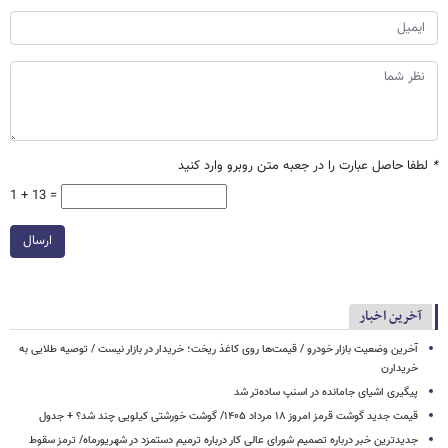
*
لطفا حاصل عبارت را در جعبه متن روبرو وارد کنید
1 + 13 =
ارسال
آخرین اخبار
آخرین وضعیت بازار خودرو / قیمت‌ها روی کاغذ ریخت؛ خریدار در بازار نیست / توصیه طلایی به
خریدارن
پیگیری اشیای جامانده در اسنپ ساده‌تر شد
قیمت جدید گوشت قرمز امروز ۱۸ مرداد ۱۴۰۵/ گوشت خورشتی کیلویی چند شد؟ + جدول
جدیدترین خبر درباره تصمیم شورای عالی کار درباره ترمیم دستمزد در شهریورماه/ ترمز سقوط