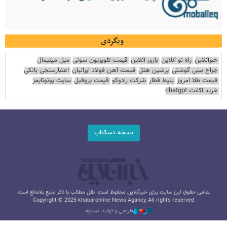
وبگردی
خبرآنلاین
راه نو آنلاین
بازی آنلاین
قیمت تلویزیون سونی
مبل مینیمال
جراح بینی گوشتی
پرشین هتل
قیمت آهن فولاد ایرانیان
اعتبارسنجی بانکی
قیمت طلا امروز
بلیط قطار
شرکت رادوکو
قیمت پروفیل
سایت یوتوتایمز
خرید اکانت chatgpt
نسخه دسکتاپ
تمامی حقوق این سایت برای خبرآنلاین محفوظ است. نقل مطالب با ذکر منبع بلامانع است.
Copyright © 2025 khabaronline News Agancy, All rights reserved
طراحی و تولید: نستوه