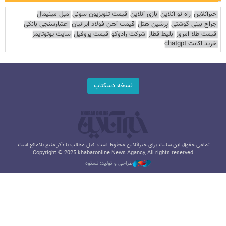
خبرآنلاین
راه نو آنلاین
بازی آنلاین
قیمت تلویزیون سونی
مبل مینیمال
جراح بینی گوشتی
پرشین هتل
قیمت آهن فولاد ایرانیان
اعتبارسنجی بانکی
قیمت طلا امروز
بلیط قطار
شرکت رادوکو
قیمت پروفیل
سایت یوتوتایمز
خرید اکانت chatgpt
نسخه دسکتاپ
تمامی حقوق این سایت برای خبرآنلاین محفوظ است. نقل مطالب با ذکر منبع بلامانع است.
Copyright © 2025 khabaronline News Agancy, All rights reserved
طراحی و تولید: نستوه