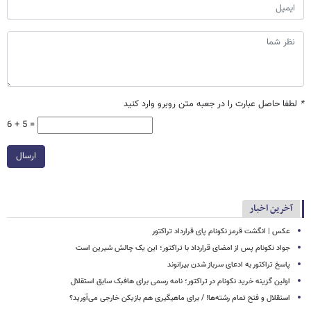
*
لطفا حاصل عبارت را در جعبه متن روبرو وارد کنید
6 + 5 =
ارسال
آخرین اخبار
عکس | انگشت قرمز نکونام پای قرارداد تراکتور
جواد نکونام پس از امضای قرارداد با تراکتور؛ این یک چالش شیرین است
پاسخ تراکتور به ادعای سرباز شدن بیرانوند
اولین گزینه خرید نکونام در تراکتور؛ نامه رسمی برای هافبک سابق استقلال
استقلال و فتح تمام رشته‌ها! / برای ماهیگیری هم بازیکن خارجی می‌آورید؟