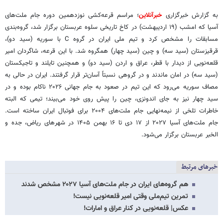
به گزارش خبرگزاری
خبرآنلاین
؛ مراسم قرعه‌کشی نوزدهمین دوره جام ملت‌های
آسیا که امشب (۱۹ اردیبهشت) در کاخ تاریخی سلوه عربستان برگزار شد، گروه‌بندی
مسابقات را مشخص کرد و تیم ملی ایران در گروه C با سوریه (سید دو)،
قرقیزستان (سید سه) و چین (سید چهار) همگروه شد. با این قرعه، شاگردان امیر
قلعه‌نویی از دیدار با قطر، عراق و اردن (سید دو) و همچنین تایلند و تاجیکستان
(سید سه) در امان ماندند و در گروهی نسبتاً آسان‌تر قرار گرفتند. ایران در حالی به
مصاف سوریه می‌رود که این تیم در صعود به جام جهانی ۲۰۲۶ ناکام بوده و در
سید چهار نیز به جای اندونزی، چین را پیش روی خود می‌بیند؛ تیمی که البته
خاطرات تلخی از نیمه‌نهایی جام ملت‌های ۲۰۰۴ برای فوتبال ایران ساخته است.
جام ملت‌های آسیا ۲۰۲۷ از ۱۷ دی تا ۱۶ بهمن ۱۴۰۵ در شهرهای ریاض، جده و
الخبر عربستان برگزار می‌شود.
خبرهای مرتبط
هم گروه‌های ایران در جام ملت‌های آسیا ۲۰۲۷ مشخص شدند
تمرین تیم‌ملی وقتی امیر قلعه‌نویی نیست!
عکس| قلعه‌نویی در کنار عراق و امارات!