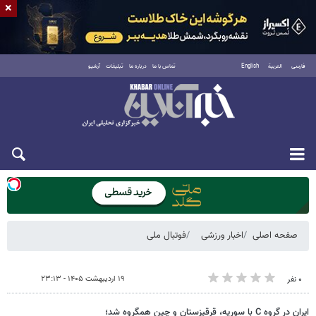
×
فارسی
العربية
English
تماس با ما
درباره ما
تبلیغات
آرشیو
یکشنبه ۱۸ مرداد ۱۴۰۵
صفحه اصلی
اخبار ورزشی
فوتبال ملی
۱۹ اردیبهشت ۱۴۰۵ - ۲۳:۱۳
۰ نفر
ایران در گروه C با سوریه، قرقیزستان و چین همگروه شد؛