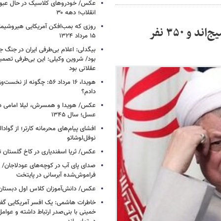
عکس/ خودروهای کلاسیک در حال عبور ا
انقلاب؛ دهه ۳۰
روزی که بمب‌افکن آمریکایی هیروشیما 
خاطرات هاشمی: ۵۸ هزار نفر از طلاب جزو بسیج‌اند و ۳۵۰ نفر
۱۵ مرداد ۱۳۲۴
بیگدلی: اعلام بی‌طرفی ایران در جنگ ج
بود/ شروین وکیلی: این بی‌طرفی تصم
عقلانی بود
هویدا، ۱۶ مرداد ۵۶: چگونه از 
دادم؟
عکس/ هویدا و همسرش، لیلا امامی در 
عسل؛ سال ۱۳۴۵
افشای پیام‌های محرمانه کارتر؛ از گوادال
نوفل‌لوشاتو
عکس/ ثریا اسفندیاری در کاخ گلستان تهرا
صدای پای آب در کوچه‌های عودلاجان/
فراموش‌شده آبرسانی در پایتخت
عکس/ دانش‌آموزان کلاس اول دبستان؛ ده
خاطرات هاشمی: یک افسر آمریکایی‌ گ
خمینی با بنی‌صدر ارتباط داشته و عوامل‌