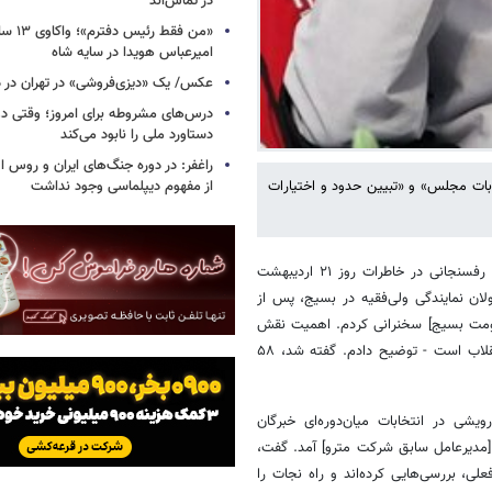
در تماس‌اند
«من فقط رئ
امیرعباس هویدا در سایه شاه
عکس/ یک «دیزی‌فروشی» در تهران در دو
درس‌های مشروطه برای امروز؛ وقتی د
دستاورد ملی را نابود می‌کند
راغفر: در دوره جنگ‌های ایران و روس ا
از مفهوم دیپلماسی وجود نداشت
ابات مجلس» و «تبیین حدود و اختیارات
به نقل از گروه رسانه‌ای شرق، آیت‌الله هاشمی رفسنجانی در خاطرات روز ۲۱ اردیبهشت
ئولان نمایندگی ولی‌فقیه در بسیج، پس از
اومت بسیج] سخنرانی‌ کردم. اهمیت نقش
مردم در استحکام نظام و اهمیت نقش دین در خصلت مردم را -که پایگاه انقلاب است - توضیح دادم. گفته شد، ۵۸
ویشی در انتخابات میان‌دوره‌ای خبرگان
 [مدیرعامل سابق شرکت مترو] آمد. گفت،
ی، بررسی‌هایی‌ کرده‌اند و راه نجات را