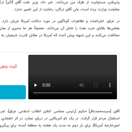
پذیرفتن مسئولیت از طرف من می‌دانند. خبر داد، وزیر نفت آقای [اکبر] تر
معاونت وزارت برده است، ولی‌ آقای ترکان، رضایت از این تغییر ندارد.
در عراق، اعتراضات و تظاهرات گوناگون در مورد دخالت آمریکا جریان دارد
بعضی‌ها بقایای حزب بعث را عامل آن می‌دانند. معمولاً هر جا مدیری از بعثی‌ه
مخالفت می‌کنند و این شبهه پیش ‌آمده که آمریکا در مقابل قدرت شیعیان به ب
کیت پنچر
آقای [سیدمحمدباقر] حکیم [رئیس مجلس اعلای انقلاب اسلامی عراق]، امرو
امورخارجه آمریکا]، برای بار دوم به مدت یک هفته به منطقه آمده؛ برای پیگیر