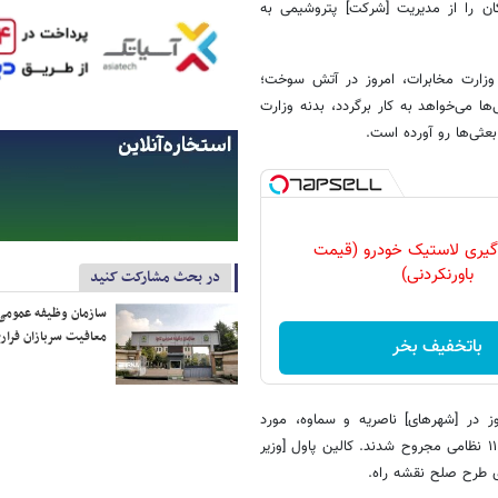
کان را از مدیریت [شرکت] پتروشیمی به
. وزارت مخابرات، امروز در آتش سوخت؛
ا می‌خواهد به ‌کار برگردد، بدنه وزارت
عثی‌ها رو آورده است.
گیری لاستیک خودرو (قیمت
باورنکردنی)
در بحث مشارکت کنید
سازمان وظیفه عمومی 
معافیت سربازان فراری
باتخفیف بخر
ز در [شهرهای] ناصریه و سماوه، مورد
استقبال مردم قرار گرفت. در یک ناو آمریکایی در دریای عمان، در اثر انفجاری ۱۱ نظامی مجروح شدند. کالین پاول [وزیر
ی طرح صلح نقشه‌ راه.