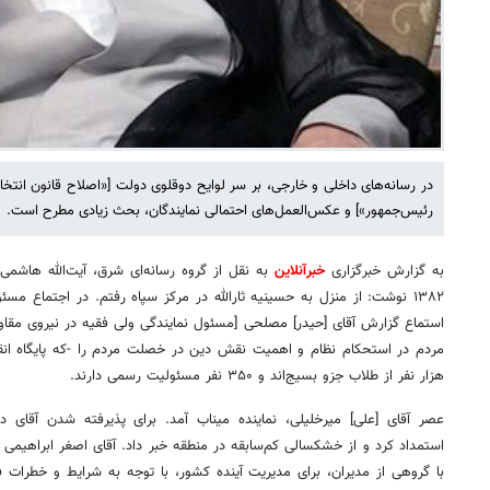
در رسانه‌های داخلی و خارجی، بر سر لوایح دوقلوی دولت [«اصلاح قانون انتخ
رئیس‌جمهور»] و عکس‌العمل‌های احتمالی نمایندگان، بحث زیادی مطرح است.
به گزارش خبرگزاری
خبرآنلاین
۱۳۸۲ نوشت: از منزل به حسینیه ثارالله در مرکز سپاه رفتم. در اجتماع مس
استماع گزارش آقای [حیدر] مصلحی [مسئول نمایندگی ولی فقیه در نیروی مق
هزار نفر از طلاب جزو بسیج‌اند و ۳۵۰ نفر مسئولیت رسمی دارند.
عصر آقای [علی] میرخلیلی، نماینده میناب آمد. برای پذیرفته ‌شدن آقای در
استمداد کرد و از خشکسالی‌ کم‌سابقه در منطقه خبر داد. آقای اصغر ابراهیمی
با گروهی از مدیران، برای مدیریت آینده کشور، با توجه به شرایط و خطرات فعل