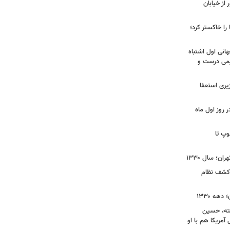
ز خیابان
را خاکستر کرد؛
هانی اول اشتباه
یمی درست و
نخست‌وزیری استعفا
روز اول ماه
وپ تا
ن؛ سال ۱۳۳۰
 کشف نظام
ه ۱۳۳۰
فته، حسین
 آمریکا هم با او