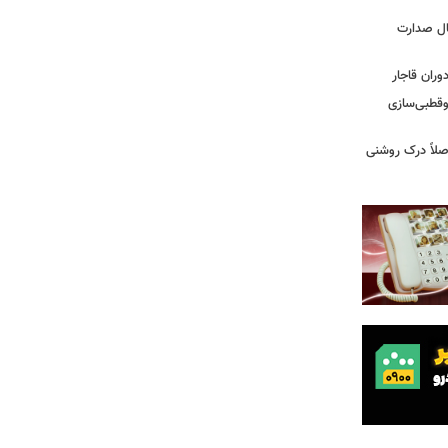
یس دفترم»؛ واکاوی ۱۳ سال صدارت
ران قاجار
وقطبی‌سازی
صلاً درک روشنی