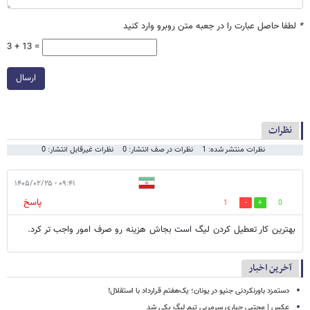
*
لطفا حاصل عبارت را در جعبه متن روبرو وارد کنید
3 + 13 =
ارسال
نظرات
نظرات منتشر شده: 1
نظرات در صف انتشار: 0
نظرات غیرقابل انتشار: 0
۰۹:۴۱ - ۱۴۰۵/۰۲/۲۵
پاسخ
1
0
بهترین کار تعطیل کردن لیگ است بجاش هزینه رو صرف امور واجب تر کرد.
آخرین اخبار
دستمزد باورنکردنی جنپو در یونان؛ یک‌هفتم قرارداد با استقلال!
عکس | مجتبی جباری سرمربی تیم لیگ یکی شد