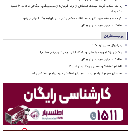
روایت جذاب گزینه نیمکت استقلال از ترک فوتبال؛ از سرمربیگری حرفه‌ای تا اداره ۳ شعبه
مک‌دونالد!
نفرات شایسته خوزستان به مسابقات انتخابی تیم ملی پاورلیفتینگ اعزام می‌شوند
هافبک سابق پرسپولیس در پیکان
پربیننده‌ترین
پدر لیونل مسی درگذشت
واکنش پزشکیان به بازسازی ورزشگاه آزادی: پول نداریم نمی‌سازیم!
هافبک سابق پرسپولیس در پیکان
افشای نقشه ترور مسی و رونالدو در آمریکا
همچنان خبری از آزادی نیست؛ میزبان استقلال و پرسپولیس مشخص شد