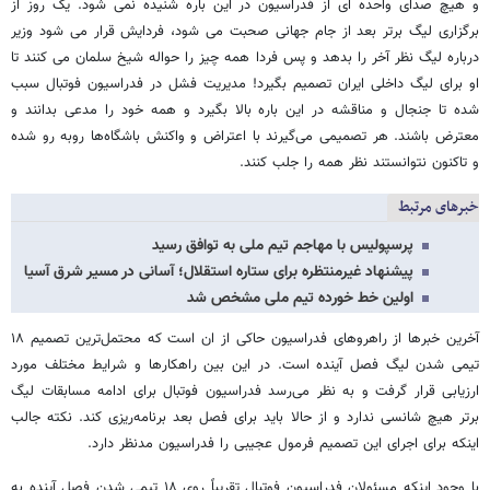
و هیچ صدای واحده ای از فدراسیون در این باره شنیده نمی شود. یک روز از
برگزاری لیگ برتر بعد از جام جهانی صحبت می شود، فردایش قرار می شود وزیر
درباره لیگ نظر آخر را بدهد و پس فردا همه چیز را حواله شیخ سلمان می کنند تا
او برای لیگ داخلی ایران تصمیم بگیرد! مدیریت فشل در فدراسیون فوتبال سبب
شده تا جنجال و مناقشه در این باره بالا بگیرد و همه خود را مدعی بدانند و
معترض باشند. هر تصمیمی می‌گیرند با اعتراض و واکنش باشگاه‌ها روبه رو شده
و تاکنون نتوانستند نظر همه را جلب کنند.
خبرهای مرتبط
پرسپولیس با مهاجم تیم ملی به توافق رسید
پیشنهاد غیرمنتظره برای ستاره استقلال؛ آسانی در مسیر شرق آسیا
اولین خط خورده تیم ملی مشخص شد
آخرین خبرها از راهروهای فدراسیون حاکی از ان است که محتمل‌ترین تصمیم ۱۸
تیمی شدن لیگ فصل آینده است. در این بین راهکارها و شرایط مختلف مورد
ارزیابی قرار گرفت و به نظر می‌رسد فدراسیون فوتبال برای ادامه مسابقات لیگ
برتر هیچ شانسی ندارد و از حالا باید برای فصل بعد برنامه‌ریزی کند. نکته جالب
اینکه برای اجرای این تصمیم فرمول عجیبی را فدراسیون مدنظر دارد.
با وجود اینکه مسئولان فدراسیون فوتبال تقریباً روی ۱۸ تیمی شدن فصل آینده به