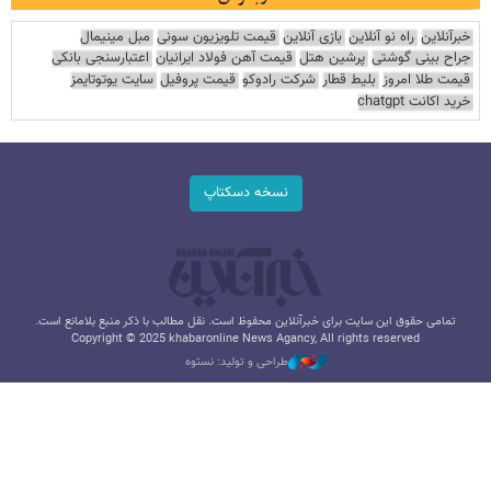
خبرآنلاین
راه نو آنلاین
بازی آنلاین
قیمت تلویزیون سونی
مبل مینیمال
جراح بینی گوشتی
پرشین هتل
قیمت آهن فولاد ایرانیان
اعتبارسنجی بانکی
قیمت طلا امروز
بلیط قطار
شرکت رادوکو
قیمت پروفیل
سایت یوتوتایمز
خرید اکانت chatgpt
نسخه دسکتاپ
تمامی حقوق این سایت برای خبرآنلاین محفوظ است. نقل مطالب با ذکر منبع بلامانع است.
Copyright © 2025 khabaronline News Agancy, All rights reserved
طراحی و تولید: نستوه