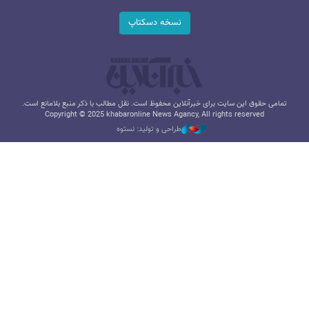
نسخه دسکتاپ
تمامی حقوق این سایت برای خبرآنلاین محفوظ است. نقل مطالب با ذکر منبع بلامانع است.
Copyright © 2025 khabaronline News Agancy, All rights reserved
طراحی و تولید: نستوه