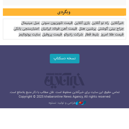
وبگردی
خبرآنلاین
راه نو آنلاین
بازی آنلاین
قیمت تلویزیون سونی
مبل مینیمال
جراح بینی گوشتی
پرشین هتل
قیمت آهن فولاد ایرانیان
اعتبارسنجی بانکی
قیمت طلا امروز
بلیط قطار
شرکت رادوکو
قیمت پروفیل
سایت یوتوتایمز
نسخه دسکتاپ
تمامی حقوق این سایت برای خبرآنلاین محفوظ است. نقل مطالب با ذکر منبع بلامانع است.
Copyright © 2025 khabaronline News Agancy, All rights reserved
طراحی و تولید: نستوه