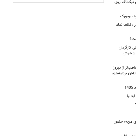
 تیک‌تاک روی
ه نیویورک
ز «غلاف تمام
ست؟
ی کارگردان
 از هوش
طب‌تر از دیروز
بان برنامه‌های
یتالیا
وی من»؛ حضور