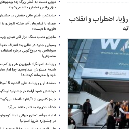
دیزنی دست به قمار بزرگ زد؛ ویدیوهای
دیزنی‌پلاس نمایش داده می‌شوند
جدیدترین فیلم مانی حقیقی در جشنوار
اره‌ای میان رؤیا، اضطراب و انقلاب
همراه با فیلم‌های آخر هفته تلویزیون؛ ا
نه
فلزی» تا «پست»
ماجرای نصب سنگ مزار اکبر عبدی چی
رسوایی جدید در هالیوود؛ اعتراف جنجال
سرشناس به دروغ‌گویی درباره استفاده
مصنوعی!
روزنامه اصولگرا: تلویزیون هر روز کم‌مخا
شده/ مسئولان صداوسیما چرا آمار مخاط
خود را محرمانه کرده‌اند؟
صفحه اول روزنامه های 5شنبه 15مرداد 1405
درخشش «مرد آرام» در جشنواره ایماگو ا
جیمز کامرون از «آواتار» فاصله می‌گیرد؟
«کافه نادری» به تالار حافظ می‌آید
ادامه موفقیت‌های جهانی «ماه کوچول
در جشنواره ماربیا اسپانیا