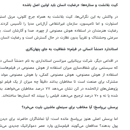
کیت بلانشت و ستاره‌ها: «رضایت انسان باید اولین اصل باشد»
در واکنش به این نگرانی‌ها، کیت بلانشت به همراه جرج کلونی، مریل استر
استوارت و اما تامپسون، سازمان غیرانتفاعی آرال‌اس مدیا را تأسیس کردند. 
رضایت هنرمندان در استفاده هوش مصنوعی از چهره، صدا و آثارشان است. 
سرعتی وحشتناک و تقریباً بدون نظارت در حال گسترش است و رضایت انسان با
استاندارد «منشأ انسانی در فیلم»؛ شفافیت به جای پنهان‌کاری
در اقدامی دیگر، شرکت بریتانیایی میزانسن استانداردی به نام «منشأ انسانی د
که سیستمی برای شفاف‌سازی میزان استفاده از هوش مصنوعی در فیلم‌هاست، 
استفاده از هوش مصنوعی، هوش مصنوعی کمکی، یا هوش مصنوعی مولد قرا
مشترک برای صنعت است تا مخاطبان بدانند دقیقاً چه میزان از یک فیلم 
پژوهش‌های ارائه‌شده در کن نشان می‌دهد ۷۷ در
شده یا نه و ۷۰ درصد ترجیح می‌دهند فیلمی را ببینند که انسان‌ها ساخته‌اند.
پرسش بی‌پاسخ؛ آیا مخاطب برای سینمای ماشینی بلیت می‌خرد؟
اما پرسش اصلی هنوز بی‌پاسخ مانده است: آیا تماشاگران حاضرند برای دید
پول بدهند؟ مدافعان می‌گویند فیلم‌سازی وارد عصر دموکراتیک جدیدی می‌ش