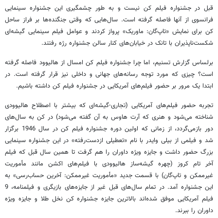
قبل در جشنواره فیلم کن نیست و به طور چشمگیری این جشنواره سینمایی
فرانسوی از آنها فاصله گرفته است. سال‌هایی که وقتی جنگنده‌ها بر فراز ساحل
کن برای نمایش «تاپ‌گان: ماوریک» پرواز کردند و عوامل فیلم سینمایی گیشه‌ای
شکست‌ناپذیران با تانک در خیابان‌های کنار سالن جشنواره رژه رفتند.
برلساس گزارش تسنیم، اما چرا جشنواره فیلم کن امسال از هالیوود فاصله گرفته
است؟ چیزی که مورد توجه رسانه‌های جهانی و داخلی نیز قرار گرفته است. در
ابتدا یک مرور بر حضور فیلم‌های آمریکایی در جشنواره فیلم کن داشته باشیم.
تجربه حضور فیلم‌های آمریکایی (تجاری-گیشه‌ای که بیشتر با اصطلاح هالیوودی
شناخته می‌شود و هنری که آرت هاوس به آن گفته می‌شود) در کن به سال‌های
دور بازمی‌گردد، از زمانی که اولین دوره جشنواره فیلم کن در سال 1946 برگزار
شد و فیلمی از بیلی وایدر با نام «تعطیلی ازدست‌رفته» در این جشنواره سینمایی
بزرگ حضور داشت و جایزه ویژه داوران را هم گرفت تا همین سال قبل که فیلم
آخر تام کروز (چهره گیشه‌ساز هالیوودی با فیلم‌های اکشن مانند مأموریت
غیرممکن و تاپ‌گان) با قسمت جدید «مأموریت غیرممکن: آخرین حساب‌رسی» به
این جشنواره آمد. در تمام سال‌های قبل غیر از جایزه‌های بازیگری و فیلمنامه، 9
فیلم آمریکایی موفق شده‌اند بالاترین جایزه جشنواره کن نخل طلا و جایزه ویژه
داوران را ببرند.