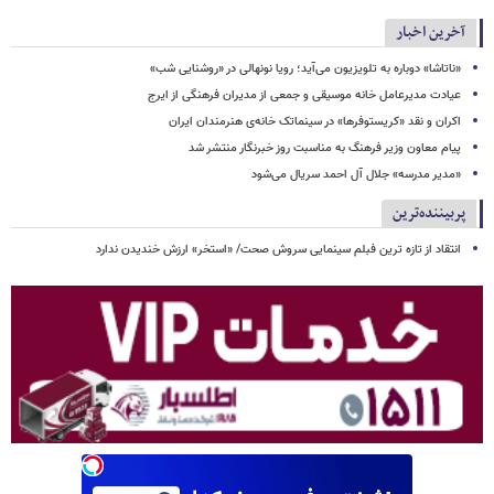
آخرین اخبار
«ناتاشا» دوباره به تلویزیون می‌آید؛ رویا نونهالی در «روشنایی شب»
عیادت مدیرعامل خانه موسیقی و جمعی از مدیران فرهنگی از ایرج
اکران و نقد «کریستوفرها» در سینماتک خانه‌ی هنرمندان ایران
پیام معاون وزیر فرهنگ به مناسبت روز خبرنگار منتشر شد
«مدیر مدرسه» جلال آل احمد سریال می‌شود
پربیننده‌ترین
انتقاد از تازه ترین فبلم سینمایی سروش صحت/ «استخر» ارزش خندیدن ندارد