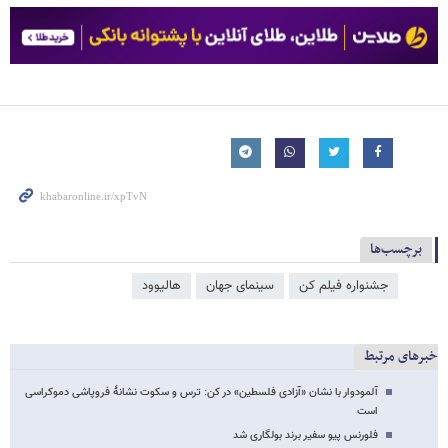
برچسب‌ها
جشنواره فیلم کن
سینمای جهان
هالیوود
خبرهای مرتبط
آلمودوار با نشان «آزادی فلسطین» در کن: ترس و سکوت نشانۀ فروپاشی دموکراسی
است
فلورنس پیو سفیر برند بولگاری شد