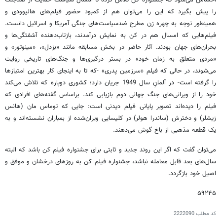
را پیش بگیرد که این را می‌توان هم از کمبود حضور فیلم‌های هالیوودی و
همینطور توجه به چهره زن مطرح ضدسیاست‌های جنگی آمریکا و اسرائیل دانست.
فیلم‌هایی که امسال هم در کن به نمایش درآمدند، بازتاب‌دهنده آشفتگی‌ها و
بحران‌های جهان بودند. آثار حاضر در بخش مسابقه مانند «بزدل»، «مینوتور» و
«مردی متعلق به زمان خود» در بستر درگیری‌ها و جنگ‌های تاریخی روایت
می‌شوند، در حالی که فیلم «سرزمین پدری» -که تا به اینجای کار بهترین امتیازها
را گرفته است- در آلمانِ سال 1949 جریان دارد؛ کشوری دوپاره که تلاش می‌کند
خود را از ویرانی‌های جنگ جهانی دوم بازیابی کند. براساس گفته‌های افرادی که
فیلم را دیده‌اند تصویر پایانی فیلم دیدنی است: جایی که توماس مان (هانس
زیشلر) و دخترش (ساندرا هولر) در کلیسایی ویران‌شده از بمباران نشسته‌اند و به
یک قطعه مذهبی از باخ گوش می‌دهند.
می‌توان گفت که اگر این روند جدید و ثابتی برای جشنواره فیلم کن باشد که البته
سال‌های بعد قابل معامله نباشد، جشنواره فیلم کن به روزهای درخشان و موفق و
اصیل خود بازگردد.
۵۹۲۴۵
کد مطلب
2222090