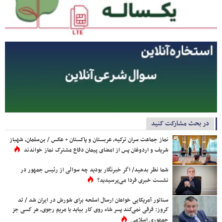
در بحث مشارکت کنید
نماز جماعت سران ترکیه، عربستان و پاکستان + عکس / بن‌سلمان، شهباز
شریف و اردوغان پس از امضای پیمان دفاع مشترک نماز خواندند
شما نظر بدهید/ اگر خبرنگار بودید چه سوالی از رئیس جمهور در
نشست خبری فردا می‌پرسیدید؟
سناتور آمریکایی خواهان ارسال اسلحه برای شورش در ایران شد / تد
کروز: فرقی نمی‌کند پسر شاه روی کار بیاید یا مریم رجوی، هر کسی جز
جمهوری اسلامی