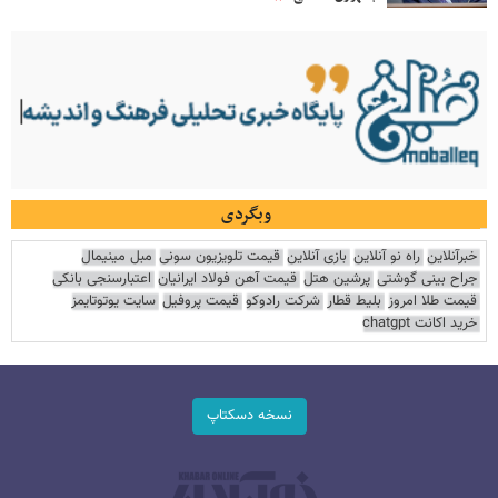
وبگردی
خبرآنلاین
راه نو آنلاین
بازی آنلاین
قیمت تلویزیون سونی
مبل مینیمال
جراح بینی گوشتی
پرشین هتل
قیمت آهن فولاد ایرانیان
اعتبارسنجی بانکی
قیمت طلا امروز
بلیط قطار
شرکت رادوکو
قیمت پروفیل
سایت یوتوتایمز
خرید اکانت chatgpt
نسخه دسکتاپ