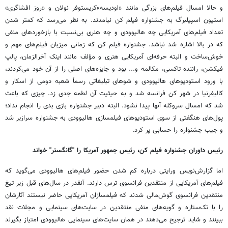
و حالا امسال فیلم‌های بزرگی مانند «اودیسه»کریستوفر نولان و «روز افشاگری»
استیون اسپیلبرگ به جشنواره فیلم کن نیامدند. به نظر می‌رسد که کمتر شدن
تعداد فیلم‌های آمریکایی چه هالیوودی و چه هنری بی‌نسبت با بازخوردهای منفی
که در بالا اشاره شد نباشد. جشنواره فیلم کن که زمانی میزبان فیلم‌های مهم و
خوش‌ساخت و البته حرفه‌ای آمریکایی هنری و مؤلف مانند اینک آخرالزمان، پالپ
فیکشن، راننده تاکسی، مکالمه و... بود و جایزه‌های اصلی را از آن خود می‌کردند،
با ورود استودیوهای هالیوودی و شوهای تبلیغاتی رسماً شعبه دومی از اسکار و
کالیفرنیا در شهر کن فرانسه شد و به حیثیت آن لطمه جدی زد. چیزی که باعث
شد که امسال سروکله آنها پیدا نشود. البته دبیر جشنواره بازی بدی را انجام نداد؛
پول‌های هنگفتی از سوی استودیوهای فیلمسازی هالیوودی به جشنواره سرازیر شد
و جیب جشنواره را حسابی پر کرد.
رئیس داوران جشنواره فیلم کن، رئیس جمهور آمریکا را "گانگستر" خواند
اما گزارش‌نویس ورایتی درباره کم شدن حضور فیلم‌های هالیوودی می‌گوید که
فیلم‌های آمریکایی از منتقدین فرانسوی ترس دارند. آنقدر در سال‌های قبل زیر تیغ
منتقدین فرانسوی گوش‌مالی شدند که فیلمسازان آمریکایی حاضر نیستند آثارشان
را با تک‌ستاره‌ و گویه‌های منفی منتقدین در سایت‌های سینمایی و مجلات نقد
ببینند و شاید ترجیح می‌دهند در همان سایت‌های سینمایی هالیوودی امتیاز بگیرند