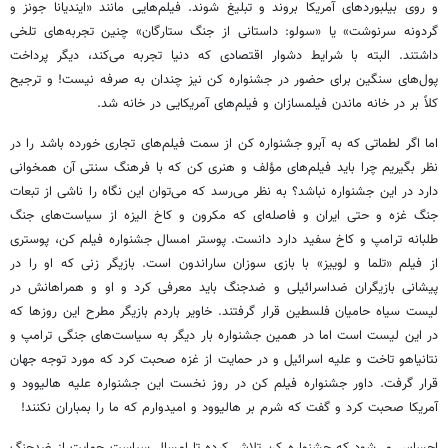
و روی بیلبوردهای آمریکا بروند و تبلیغ شوند. فیلم‌هایی مانند «ایندیانا جونز و
گردونه سرنوشت» یا «سولو: داستانی از جنگ ستارگان» چنین تجربه‌های تلخی
داشتند. البته با شرایط دشوار اقتصادی که دنیا تجربه می‌کند، دیگر پرداخت
پول‌های سنگین برای حضور در جشنواره کن نیز چندان به صرفه نیست! و ترجیح
کلاً بر در خانه ماندن فیلمسازان و فیلم‌های آمریکایی در خانه شد.
اما اگر لطماتی که به آبرو جشنواره کن از سمت فیلم‌های تجاری خورده باشد را در
نظر بگیریم چرا باید فیلم‌های مؤلف و هنری کن که با فرهنگ سنتی آن همخوانی
دارد در این جشنواره نباشد؟ به نظر می‌رسد که می‌توان این نگاه را ناشی از تبعات
جنگ غزه و حتی ایران و فاصله‌ای که مکرون و کاخ الیزه از سیاست‌های جنگ
طلبانه ترامپ و کاخ سفید دارد دانست. پوستر امسال جشنواره فیلم کن، پوستری
از فیلم «تلما و لوییز» با بازی سوزان ساراندون است. بازیگر زنی که او را در
پیشانی بازیگران ضداسرائیلی و ضدجنگ باید معرفی کرد و او و همراهانش در
لیست سیاه حامیان فلسطین قرار گرفتند. خاویر باردم بازیگر مطرح این روزها که
در این لیست است اما در همین جشنواره بار دیگر به سیاست‌های جنگی ترامپ و
نتانیاهو تاخت و علیه اسرائیل و در حمایت از غزه صحبت کرد که مورد توجه جهان
قرار گرفت. داور جشنواره فیلم کن در روز نخست این جشنواره علیه هالیوود و
آمریکا صحبت کرد و گفت که شرم بر هالیوود و امیدوارم که ما را بمباران نکنند!
احساس می‌شود که جشنواره کن تلاش کرده تا امسال سیاست حمایت از ضدجنگ