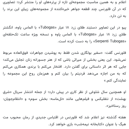
اعلام و به همین مناسبت مجموعه‌ای تازه از پرتره‌های او را منتشر کرد؛ تصاویری
که در آن فلورنس چند قطعه جواهر خیره‌کننده از مجموعه‌های زیبای این برند را
به تن دارد.
پیو در این تصاویر دستبند طلای زرد ۱۸ عیار «Tubogas» با الماس پاوه، انگشتر
طلای زرد ۱۸ عیار «Tubogas» با الماس پاوه و نسخه ویژه ساعت تک‌حلقه‌ای
«Serpenti Tubogas» را به دست کرده است.
فلورنس گفت: «سفیر بولگاری شدن فقط به پوشیدن جواهرات فوق‌العاده مربوط
نمی‌شود. این یعنی بخشی از میراثی باشی که از هنر جسورانه زنان تجلیل می‌کند؛
جایی که هر اثر داستانی برای گفتن دارد. افتخار می‌کنم با برندی همکاری می‌کنم
که به من اجازه می‌دهد فردیتم را بیان کنم و هم‌زمان روح این مجموعه را
نمایندگی کنم.»
او همچنین سال شلوغی از نظر کاری در پیش دارد؛ از جمله انتشار سریال «شرق
بهشت» از نتفلیکس و فیلم‌هایی مانند «تل‌ماسه: بخش سوم» و «انتقام‌جویان:
روز رستاخیز».
هفته گذشته نیز اعلام شد که فلورنس در اقتباس جدیدی از رمان محبوب مت
هیگ با عنوان «کتابخانه نیمه‌شب» بازی خواهد کرد.