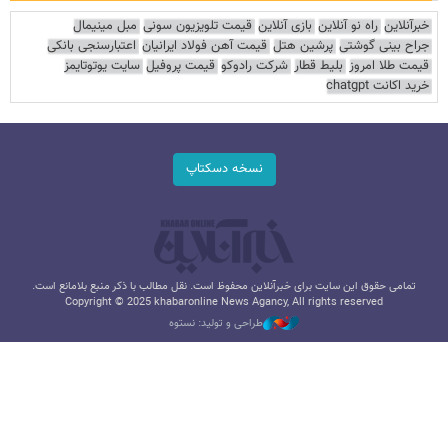
خبرآنلاین
راه نو آنلاین
بازی آنلاین
قیمت تلویزیون سونی
مبل مینیمال
جراح بینی گوشتی
پرشین هتل
قیمت آهن فولاد ایرانیان
اعتبارسنجی بانکی
قیمت طلا امروز
بلیط قطار
شرکت رادوکو
قیمت پروفیل
سایت یوتوتایمز
خرید اکانت chatgpt
نسخه دسکتاپ
تمامی حقوق این سایت برای خبرآنلاین محفوظ است. نقل مطالب با ذکر منبع بلامانع است.
Copyright © 2025 khabaronline News Agancy, All rights reserved
طراحی و تولید: نستوه