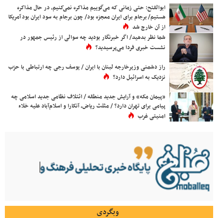
ابوالفتح: حتی زمانی که می‌گوییم مذاکره نمی‌کنیم، در حال مذاکره
هستیم/ برجام برای ایران معجزه بود/ چون برجام به سود ایران بود آمریکا
از آن خارج شد
شما نظر بدهید/ اگر خبرنگار بودید چه سوالی از رئیس جمهور در
نشست خبری فردا می‌پرسیدید؟
راز دشمنی وزیرخارجه لبنان با ایران / یوسف رجی چه ارتباطی با حزب
نزدیک به اسرائیل دارد؟
«پیمان مکه» و آرایش جدید منطقه / ائتلاف نظامی جدید اسلامی چه
پیامی برای تهران دارد؟ / مثلث ریاض، آنکارا و اسلام‌آباد علیه خلاء
امنیتی غرب
وبگردی