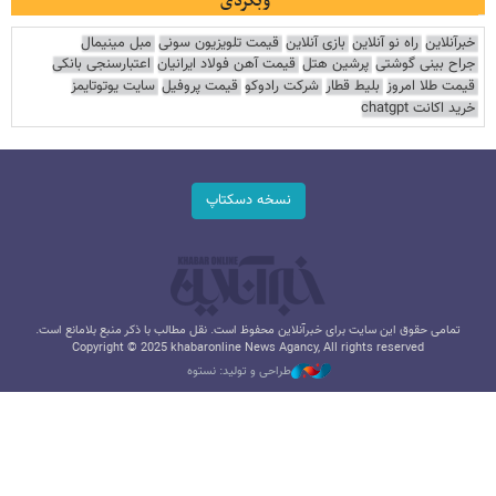
وبگردی
خبرآنلاین
راه نو آنلاین
بازی آنلاین
قیمت تلویزیون سونی
مبل مینیمال
جراح بینی گوشتی
پرشین هتل
قیمت آهن فولاد ایرانیان
اعتبارسنجی بانکی
قیمت طلا امروز
بلیط قطار
شرکت رادوکو
قیمت پروفیل
سایت یوتوتایمز
خرید اکانت chatgpt
نسخه دسکتاپ
تمامی حقوق این سایت برای خبرآنلاین محفوظ است. نقل مطالب با ذکر منبع بلامانع است.
Copyright © 2025 khabaronline News Agancy, All rights reserved
طراحی و تولید: نستوه