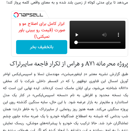
می‌دهد تا برای مدتی کوتاه از زمین بلند شده و به معنای واقعی کلمه پرواز کند!
ابزار کامل برای اصلاح مو و
صورت (قیمت رو ببینی باور
نمیکنی!)
باتخفیف بخر
پروژه محرمانه A۷۱ و هراس از تکرار فاجعه سایبرتراک
طبق گزارش نشریه معتبر «دِ اینفورمیشن»، مهندسان تسلا و اسپیس‌ایکس اواخر
آوریل امسال این فناوری نوظهور را که در اتمسفر داخلی شرکت با کد مخفی
«A۷۱» شناخته می‌شود، برای ایلان ماسک تست کرده‌اند. ایده نهایی این است که
یک نسخه محدود و افراطی به نام «نسخه اسپیس‌ایکس» در کنار یک مدل
استاندارد و ملایم‌تر به بازار عرضه شود. با این حال، سایه سنگین گذشته روی این
پروژه سنگینی می‌کند. همه هنوز روز رونمایی از سایبرتراک را به خاطر دارند؛ همان
شب بدنامی که شیشه به اصطلاح ضدگلوله خودرو با یک ضربه ساده جلوی چشم
تماشاگران خرد شد. حالا ترکیب یک خودرو با پیشرانه‌های موشکی، ریسک نمایش
زنده را به اوج رسانده و این دغدغه را ایجاد کرده که اگر این هیولای پرنده به