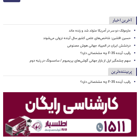
آخرین اخبار
مارمولک دو سر در آمریکا متولد شد و زنده ماند
حسین افشین: شاخص‌های علمی کشور سال آینده نزولی می‌شوند
درخشش ایران در المپیاد جهانی هوش مصنوعی
رقیب آینده F-35 چه مشخصاتی دارد؟
سهم چشمگیر اپل از بازار جهانی گوشی‌های پریمیوم / سامسونگ در رتبه دوم
پربیننده‌ترین
رقیب آینده F-35 چه مشخصاتی دارد؟