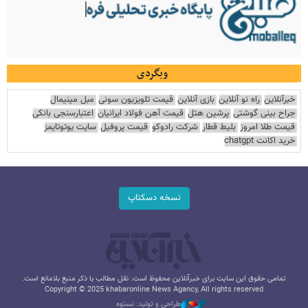
وبگردی
خبرآنلاین
راه نو آنلاین
بازی آنلاین
قیمت تلویزیون سونی
مبل مینیمال
جراح بینی گوشتی
پرشین هتل
قیمت آهن فولاد ایرانیان
اعتبارسنجی بانکی
قیمت طلا امروز
بلیط قطار
شرکت رادوکو
قیمت پروفیل
سایت یوتوتایمز
خرید اکانت chatgpt
نسخه دسکتاپ
تمامی حقوق این سایت برای خبرآنلاین محفوظ است. نقل مطالب با ذکر منبع بلامانع است.
Copyright © 2025 khabaronline News Agancy, All rights reserved
طراحی و تولید: نستوه