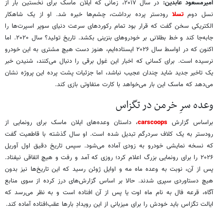
امیرمسعود عابدین:
در سال ۲۰۱۷، زمانی که ایلان ماسک برای نخستین بار از
نسل دوم
تسلا
رودستر پرده برداشت، چشم‌ها خیره شد. او از یک شاهکار
الکتریکی سخن گفت که قرار بود تمام رکوردهای سرعت دنیای سوپر اسپرت‌ها را
جابه‌جا کند و خط بطلانی بر خودروهای بنزینی بکشد. تاریخ تولید؟ سال ۲۰۲۰. اما
اکنون که در اواسط سال ۲۰۲۶ ایستاده‌ایم، هنوز دست هیچ مشتری به این خودرو
نرسیده است. برای کسانی که اخبار این غول برقی را دنبال می‌کنند، شنیدن خبر
یک تاخیر جدید شاید چندان عجیب نباشد، اما جزئیات پشت پرده این پروژه نشان
می‌دهد که ماسک این بار می‌خواهد با کارت متفاوتی بازی کند.
وعده سرِ خرمن در تگزاس
براساس گزارش
carscoops
، داستان وعده‌های ایلان ماسک برای رونمایی از
رودستر به یک کلاف سردرگم تبدیل شده است. او سال گذشته با قاطعیت گفت
که نسخه نمایشی خودرو به زودی آماده می‌شود. سپس تاریخ دقیق اول آوریل
۲۰۲۶ را برای رونمایی بزرگ اعلام کرد؛ روزی که آمد و رفت و هیچ اتفاقی نیفتاد.
پس از آن، نوبت به وعده ماه مه و اوایل ژوئن رسید که این تاریخ‌ها نیز بدون
هیچ دستاوردی سپری شدند. حالا بر اساس گزارش‌های درز کرده از سوی منابع
آگاه، قرعه فال به نام ماه اوت یا پس از آن افتاده است و به نظر می‌رسد که
ایالت تگزاس باید خودش را برای میزبانی از این رویدادِ بارها عقب‌افتاده آماده کند.