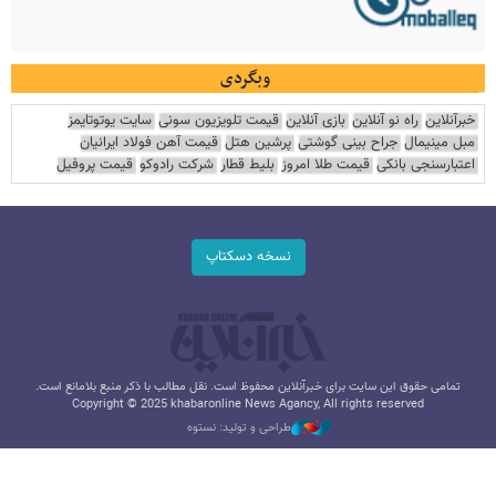
وبگردی
خبرآنلاین
راه نو آنلاین
بازی آنلاین
قیمت تلویزیون سونی
سایت یوتوتایمز
مبل مینیمال
جراح بینی گوشتی
پرشین هتل
قیمت آهن فولاد ایرانیان
اعتبارسنجی بانکی
قیمت طلا امروز
بلیط قطار
شرکت رادوکو
قیمت پروفیل
نسخه دسکتاپ
تمامی حقوق این سایت برای خبرآنلاین محفوظ است. نقل مطالب با ذکر منبع بلامانع است.
Copyright © 2025 khabaronline News Agancy, All rights reserved
طراحی و تولید: نستوه