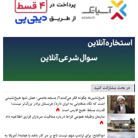
در بحث مشارکت کنید
شیخ‌نشین‌ها چگونه فکر می‌کنند؟/ مسجدجامعی: عمان تنها شیخ‌نشینی
است که نگاه متفاوتی به ایران دارد/ عربستان برادر بزرگ‌تر نیست؛
قدرت مسلط خلیج فارس است
سازمان وظیفه عمومی فراجا درباره معافیت سربازان فراری اطلاعیه داد
ابوالفتح: برای ترامپ مهم نیست تاج بر سر کار باشد یا عمامه/ آمریکا به