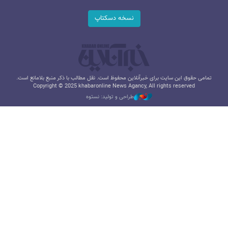
نسخه دسکتاپ
تمامی حقوق این سایت برای خبرآنلاین محفوظ است. نقل مطالب با ذکر منبع بلامانع است.
Copyright © 2025 khabaronline News Agancy, All rights reserved
طراحی و تولید: نستوه