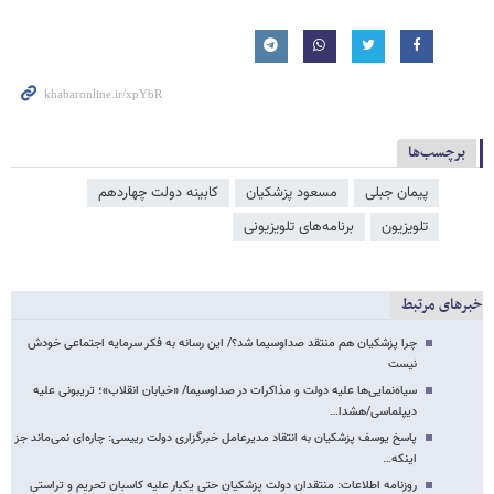
برچسب‌ها
پیمان جبلی
مسعود پزشکیان
کابینه دولت چهاردهم
تلویزیون
برنامه‌های تلویزیونی
خبرهای مرتبط
چرا پزشکیان هم منتقد صداوسیما شد؟/ این رسانه به فکر سرمایه اجتماعی خودش
نیست
سیاه‌نمایی‌ها علیه دولت و مذاکرات در صداوسیما/ «خیابان انقلاب»؛ تریبونی علیه
دیپلماسی/هشدا…
پاسخ یوسف پزشکیان به انتقاد مدیرعامل خبرگزاری دولت رییسی: چاره‌ای نمی‌ماند جز
اینکه…
روزنامه اطلاعات: منتقدان دولت پزشکیان حتی یکبار علیه کاسبان تحریم و تراستی