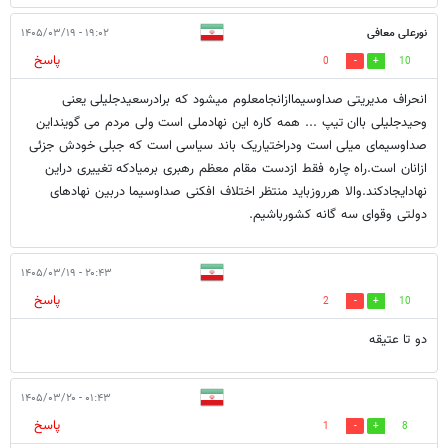
نورعلی معافی
۱۹:۰۲ - ۱۴۰۵/۰۳/۱۹
پاسخ
0
10
انحراف مدیریتی صداوسیماازانجامعلوم میشود که برادرسعیدجلیلی یعنی
وحیدجلیلی باان تیپ ... همه کاره این نهادملی است ولی مردم می گوینداین
صداوسیمای میلی است ودراختیاریک باند سیاسی است که جبلی خودش جزئی
ازانان است.راه چاره فقط ازدست مقام معظم رهبری برمیادکه تغییری دراین
نهادایجادکند.والا هرروزباید منتظر اختلاف افکنی صداوسیما دربین نهادهای
دولتی وقوای سه گانه کشورباشیم.
۲۰:۴۳ - ۱۴۰۵/۰۳/۱۹
پاسخ
2
10
دو تا عتیقه
۰۱:۴۳ - ۱۴۰۵/۰۳/۲۰
پاسخ
1
8