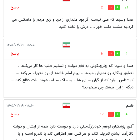
پاسخ
2
21
صدا وسیما که ملی نیست اگر بود مقداری از درد و رنج مردم را منعکس می
کرد.یه مشت مفت خور .... درش را تخته کنید
۱۸:۰۵ - ۱۴۰۵/۰۳/۱۹
پاسخ
6
4
صدا و سیما که چارچنگولی به نفع دولت و تسلیم طلب ها کار می‌کنه...
تصاویر پلاکارد رو نمایش میده.... پیام امام خامنه ای رو تحریف می‌کنه....
کارشناس میاره که از گران سازی ها و به خاک سیاه نشوند ملت دفاع کنه....
دیگه از این بیشتر چی میخواید؟
قاسم
۱۸:۱۰ - ۱۴۰۵/۰۳/۱۹
پاسخ
17
4
آقای پزشکیان توهم خودبزرگ‌بینی دارد و دوست دارد همه از ایشان و دولت
ناکارآمد ایشان تعریف کنند و هر کس هم اعتراض کند یا تندرو است و یا