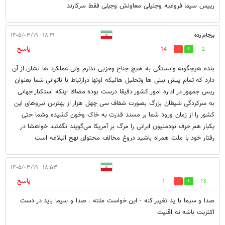
رییس سیما فروغیه وجلیلی معاونش وجبلی فقط سرکارند
برجام زده
۱۸:۴۱ - ۱۴۰۵/۰۳/۱۹
پاسخ
14
2
بنده هیچگونه وابستگی به هیچ جناح وحزبی ندارم ولی عملکرد ها نشان از آن
دارد که تمام پیش بینی ها وتحلیل هائیکه اونها درارتباط با ناتوانی شما بعنوان
ریس جمهور در اداره امور کشور دقیقا درست بوده مضافا اینکه استکبار جهانی
به سرکردگی شیطان بزرگ بصورت شفاف سی چهل هزار از بهترین نیروهای این
کشور را از زمان ورود شما بر مسند قدرت به خاک وخون کشیده وشما حتی
یکبار هم حرف نودملیون ایرانی را مرگ بر آمریکا می‌گویند نگفتید خواهشا در
رفتار خود با ملت همراه باشید دروغ مخالف محتوای نهج البلاغه است
۱۸:۵۳ - ۱۴۰۵/۰۳/۱۹
پاسخ
1
13
صدا و سیما با ید تغییر کنه - این خواست ملته . صدا و سیما باید در دست
اکثریت باشه نه اقلیت