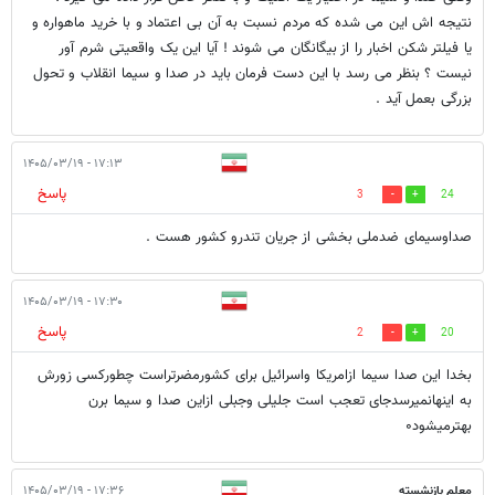
نتیجه اش این می شده که مردم نسبت به آن بی اعتماد و با خرید ماهواره و
یا فیلتر شکن اخبار را از بیگانگان می شوند ! آیا این یک واقعیتی شرم آور
نیست ؟ بنظر می رسد با این دست فرمان باید در صدا و سیما انقلاب و تحول
بزرگی بعمل آید .
۱۷:۱۳ - ۱۴۰۵/۰۳/۱۹
پاسخ
3
24
صداوسیمای ضدملی بخشی از جریان تندرو کشور هست .
۱۷:۳۰ - ۱۴۰۵/۰۳/۱۹
پاسخ
2
20
بخدا این صدا سیما ازامریکا واسرائیل برای کشورمضرتراست چطورکسی زورش
به اینهانمیرسدجای تعجب است جلیلی وجبلی ازاین صدا و سیما برن
بهترمیشود۰
معلم بازنشسته
۱۷:۳۶ - ۱۴۰۵/۰۳/۱۹