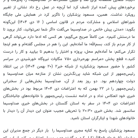
برخوردهای پیش آمده ابراز تاسف کرد اما آن‌چه در عمل رخ داد نشانی از تغییر
رویکرد نداشت. همین، مسعود پزشکیان را ناگزیر کرد در همایش ملی جایگاه
شوراهای اسلامی و مشارکت مردم در قانون اساسی ( ۱۶ دی ۱۴۰۴) این‌گونه
بگوید: «مدتی پیش خانمی در صداوسیما می‌گفت «اگر شما نمی‌توانید، کنار بروید تا
ما درستش کنیم». من کاملاً صریح می‌گویم: هر کسی که ادعا دارد می‌تواند گرهی
از کار مردم باز کند، بسم‌الله؛ ما آماده‌ایم. این را هم در مجلس گفته‌ام و هم اینجا
تکرار می‌کنم: ما آماده‌ایم محل، پروژه و اختیار را بدهیم تا بیایید و کار را درست
کنید.» قطع پخش «مراسم بهره‌برداری ۷۵۰ مگاوات نیروگاه خورشیدی در سراسر
کشور با حضور مسعود پزشکیان» از شبکه خبر۲ (۲۰ بهمن ۱۴۰۴) در پی انتقاد
رئیس‌جمهور از این شبکه شاید پررنگ‌ترین نشان از منازعه میان صداوسیما و
دولت چهاردهم بود. دو روز بعد از آن، صداوسیما بخش‌هایی از سخنرانی
رئیس‌جمهور را در ۲۲ بهمن که به اعتراضات دی ۱۴۰۴ مربوط بود در بخش‌های
خبری خود انعکاس نداد و در ادامه نشست رئیس‌جمهور با خانواده‌های جانباختگان
اعتراضات دی ۱۴۰۴ در سفر به استان گلستان در بخش‌های خبری صداوسیما
سانسور شد. بخش خبری ۲۰:۳۰ با تحریفی عجیب عنوان این دیدار آن را دیدار با
خانوادهای شهدا و ایثارگران استان نامید.
مسعود پزشکیان پاسخ به کنایه مجری صداوسیما را بار دیگر در جمع مدیران این
سازمان (۵ خرداد ۱۴۰۵) تکرار کرد و گفت: «من بسیار اجتناب می‌کنم از این که