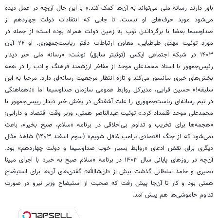
باور دارند رسانه ملی می‌تواند به آن‌ها کمک کند.» با این حال آن‌چه در عمل دیده
می‌شود موید حرف‌های او نیست. تا جایی که انتقادات دولت چهاردهم از
صداوسیما بعضا با برگرداندن توپ به زمین دولت همراه بوده است؛ از جمله در
مورد توئیت مهدی طباطبایی، معاون ارتباطات دفتر ریاست‌جمهوری. او ۲۶ آبان
۱۴۰۳ در شبکه اجتماعی ایکس (توئیتر سابق) نوشت: «رسانه ملی خبر دیدار
رئیس‌جمهور با استاد محمدعلی موحد از مفاخر ارزشمند فرهنگ و ادب را در همه
بخش‌های خبری سانسور می‌کند و تازه انتظار مرجعیت رسانه‌ای دارد. مرحبا به این
سلیقه!» حسین قرایی، مدیرکل روابط عمومی سازمان صداوسیما اما «ناهماهنگی
در تیم رسانه‌ای ریاست‌جمهوری را علت آشفتگی در پخش خبر دیدار رییس‌جمهور با
محمدعلی موحد قلمداد کرد.» توئیت عبدالناصر همتی، وزیر وقت اقتصاد و دارایی؛
«هجمه‌ها برای تخریب و تداوم بی‌اخلاقی در برنامه «سلام، صبح بخیر»، باعث
نمی‌شود که از جنگ اقتصادی ترامپ غافل شویم» (سوم اسفند ۱۴۰۳) شاهد مثال
دیگری برای نقض ادعای «روابط بسیار خوب صداوسیما و دولت چهاردهم» بود.
آن‌چه در روزهای پایانی سال ۱۴۰۳ در برنامه «سلام صبح به خیر» با اجرای مبینا
نصیری و حامد سلطانی گذشت بیش از «ان‌شاالله» گفتن‌های آن‌ها برای استیضاح
همتی بود و کار تا آن‌جا پیش رفت که صحبت از استیضاح وزیر نیرو در صورت
تداوم خاموشی‌ها هم پیش آمد.