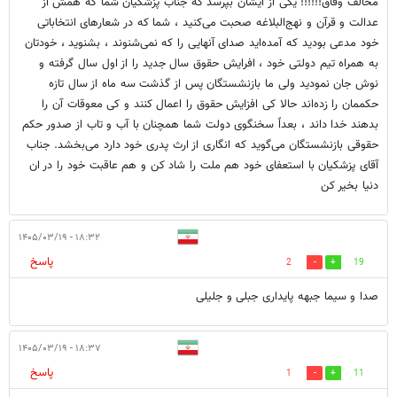
مخالف وفاق!!!!!! یکی از ایشان بپرسد که جناب پزشکیان شما که همش از
عدالت و قرآن و نهج‌البلاغه صحبت می‌کنید ، شما که در شعارهای انتخاباتی
خود مدعی بودید که آمده‌اید صدای آنهایی را که نمی‌شنوند ، بشنوید ، خودتان
به همراه تیم دولتی خود ، افرایش حقوق سال جدید را از اول سال گرفته و
نوش جان نمودید ولی ما بازنشستگان پس از گذشت سه ماه از سال تازه
حکممان را زده‌اند حالا کی افزایش حقوق را اعمال کنند و کی معوقات آن را
بدهند خدا داند ، بعداً سخنگوی دولت شما همچنان با آب و تاب از صدور حکم
حقوقی بازنشستگان می‌گوید که انگاری از ارث پدری خود دارد می‌بخشد. جناب
آقای پزشکیان با استعفای خود هم ملت را شاد کن و هم عاقبت خود را در ان
دنیا بخیر کن
۱۸:۳۲ - ۱۴۰۵/۰۳/۱۹
پاسخ
2
19
صدا و سیما جبهه پایداری جبلی و جلیلی
۱۸:۳۷ - ۱۴۰۵/۰۳/۱۹
پاسخ
1
11