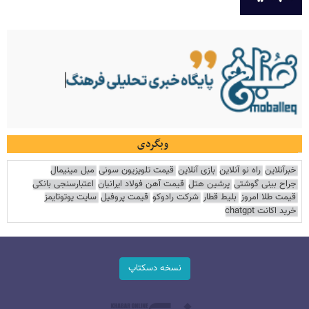
وبگردی
خبرآنلاین
راه نو آنلاین
بازی آنلاین
قیمت تلویزیون سونی
مبل مینیمال
جراح بینی گوشتی
پرشین هتل
قیمت آهن فولاد ایرانیان
اعتبارسنجی بانکی
قیمت طلا امروز
بلیط قطار
شرکت رادوکو
قیمت پروفیل
سایت یوتوتایمز
خرید اکانت chatgpt
نسخه دسکتاپ