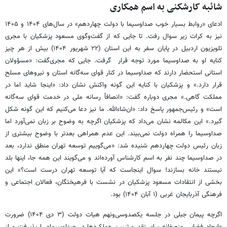
شائبه کارشکنی به اسم همکاری
ادعای «روابط بسیار خوب صداوسیما با دولت چهاردهم» در سال‌های ۱۴۰۴ و ۱۴۰۵
نیز به کرات زیر سوال رفت. تا جایی که از گفت‌وگوی مسعود پزشکیان با مجری
تلویزیون اردبیل در پایان سفر به این استان (۲۲ شهریور ۱۴۰۴) بیش از هر چیز
کنایه او به صداوسیما مورد توجه قرار گرفت. جایی که مجری‌گفت: «مسؤولان
استانی استحضار دارند که صداوسیما در کنار قوای سه‌گانه استان و نیروهای مسلح
قرار دارد.» و پزشکیان با کنایه این گونه واکنش نشان داد: «اینجا شاید اما در
مملکت گاهی.» مجری دوباره گفت: «انصافاً رسانه ملی در خدمت قوای سه‌گانه
است» و رئیس‌جمهور پاسخ داد: «ان‌شاءالله. ما نیز دعا می‌کنیم که این گونه شکل
گیرد.» این مکالمه نشان می‌داد که پزشکیان اگرچه به وضوح بر زبان نمی‌آورد اما
صداوسیما را همراه دولت نمی‌بیند. این عدم همراهی بعدتر با وضوح بیشتری از
زبان رئیس دولت چهاردهم شنیده شد: «می‌گوییم توسعه تهران منطق ندارد، بعد
در صداوسیما چند نفر به اسم کارشناس آورده‌اند و می‌گویند این همه جا، اینها بلد
نیستند خانه بسازند! سوال اینجاست که آیا توسعه تهران درست است؟» این
بخشی از انتقادات مسعود پزشکیان در نشست با فرهیختگان، فعالان اجتماعی و
فرهنگی آذربایجان غربی (۱ آبان ۱۴۰۴) بود.
اگرچه پیمان جبلی در جلسه یکصدوسی‌ونهم هیات دولت (۳ دی ۱۴۰۴) ضرورت
«ایجاد فضایی منصفانه برای نقد و تبیین عملکردها در صداوسیما» را پذیرفت و از