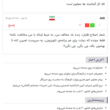
کلا کار گماشته ها معلوم است
۰۵:۱۹ - ۱۴۰۵/۰۳/۲۰
ARB
پاسخ
11
1
شعار اصلاح طلبان: زنده باد مخالف من، به شرط اینکه با من مخالفت نکنه!
فقط مونده که دولت برای هر برنامه‌ی تلویزیونی، یه سرپرست تعیین کنه تا
بهشون بگه، چی بگن، چی نگن!!
آخرین اخبار
«بایکوت» روی صحنه می‌رود
«رهروان امید» در فرهنگسرای نیاوران روی صحنه می‌رود
پیام معاون امور هنری وزارت فرهنگ به مناسبت روز خبرنگار
برج آزادی میزبان آیین اختتامیه نخستین رویداد ملی «میراث محتشم کاشانی» می‌شود
نمایش‌های کشور، ٢ شب به صحنه نمی‌روند
پربیننده‌ترین
نمایش‌های کشور، ٢ شب به صحنه نمی‌روند