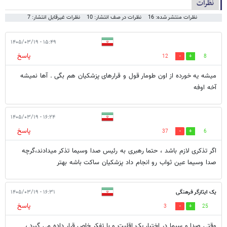
نظرات
نظرات منتشر شده: 16
نظرات در صف انتشار: 10
نظرات غیرقابل انتشار: 7
۱۵:۴۹ - ۱۴۰۵/۰۳/۱۹
پاسخ
12
8
میشه یه خورده از اون طومار قول و قرارهای پزشکیان هم بگی . آها نمیشه
آخه اوفه
۱۶:۲۴ - ۱۴۰۵/۰۳/۱۹
پاسخ
37
6
اگر تذکری لازم باشد ، حتما رهبری به رئیس صدا وسیما تذکر میدادند،گرچه
صدا وسیما عین ثواب رو انجام داد پزشکیان ساکت باشه بهتر
یک ایثارگر فرهنگی
۱۶:۳۱ - ۱۴۰۵/۰۳/۱۹
پاسخ
3
25
وقتی صدا و سیما در اختیار یک اقلیت و با تفکر خاص قرار داده می گیرد ،