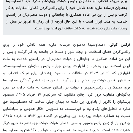
برای تبریک انتخاب او به‌عنوان رئیس دولت چهاردهم تاکید کرد «صداوسیما
به‌عنوان «رسانه ملی» همه تلاش خود را برای رقابتی‌کردن فضای انتخابات به کار
گرفت و پس از این نیز آماده همکاری با جنابعالی و دولت محترم‌تان در راستای
خدمت به ملت ایران است.» با این حال آن‌چه از آن زمان تا امروز در عمل از
رسانه متبوعش دیده شده، به کرات خلاف این ادعا بوده است.
نرگس کیانی:
«صداوسیما به‌عنوان «رسانه ملی» همه تلاش خود را برای
رقابتی‌کردن فضای انتخابات و ایجاد شور و نشاط در جامعه به کار گرفت و پس از
این نیز آماده همکاری با جنابعالی و دولت محترم‌تان در راستای خدمت به ملت
ایران است.» این بخشی از اظهارات پیمان جبلی، رئیس سازمان صداوسیماست.
اظهاراتی که ۱۹ تیر ۱۴۰۳ در ملاقات با مسعود پزشکیان برای تبریک انتخاب او
به‌عنوان رئیس دولت چهاردهم بر زبان آورد. با این حال، اعلام آمادگی صداوسیما
برای «همکاری با رئیس‌جمهور و دولت در راستای خدمت به ملت ایران» در عمل
به‌گونه‌ای متفاوت بروز کرد. چنان متفاوت که سرانجام ۱۷ خرداد ۱۴۰۵، مسعود
پزشکیان را ناگزیر از یادآوری این نکته به پیمان جبلی ساخت که «صداوسیما حق
ندارد با تحلیل‌های یک‌جانبه و غیرمستند، به تشویش افکار عمومی و سیاه‌نمایی
نسبت به عملکرد دولت بپردازد.» این یادآوری در فاصله تیر ۱۴۰۳ تا خرداد ۱۴۰۵،
چندین بار از زبان رئیس‌جمهور و سایر اعضای هیات دولت چهاردهم به طرق دیگر
شنیده شده است. هرچند «غیرمنصفانه» خواندن و «وقعی نگذاشتن» صداوسیما