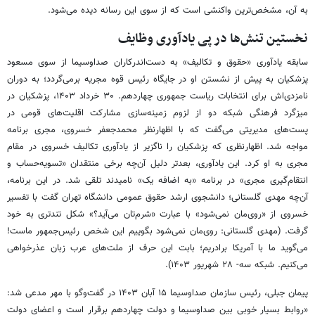
به آن، مشخص‌ترین واکنشی است که از سوی این رسانه دیده می‌شود.
نخستین تنش‌ها در پی یادآوری وظایف
سابقه یادآوری «حقوق و تکالیف» به دست‌اندرکاران صداوسیما از سوی مسعود
پزشکیان به پیش از نشستن او در جایگاه رئیس قوه مجریه برمی‌گردد؛ به دوران
نامزدی‌اش برای انتخابات ریاست جمهوری چهاردهم. ۳۰ خرداد ۱۴۰۳، پزشکیان در
میزگرد فرهنگی شبکه دو از لزوم زمینه‌سازی مشارکت اقلیت‌های قومی در
پست‌های مدیریتی می‌گفت که با اظهارنظر محمدجعفر خسروی، مجری برنامه
مواجه شد. اظهارنظری که پزشکیان را ناگزیر از یادآوری تکالیف خسروی در مقام
مجری به او کرد. این یادآوری، بعدتر دلیل آن‌چه برخی منتقدان «تسویه‌حساب و
انتقام‌گیری مجری» در برنامه «به اضافه یک» نامیدند تلقی شد. در این برنامه،
آن‌چه مهدی گلستانی‌؛ دانشجوی ارشد حقوق عمومی دانشگاه تهران گفت با تفسیر
خسروی از «روی‌مان نمی‌شود» با عبارت «شرم‌تان می‌آید؟» شکل تندتری به خود
گرفت. (مهدی گلستانی: روی‌مان نمی‌شود بگوییم این شخص رئیس‌جمهور ماست‌!
می‌گوید ما با آمریکا برادریم؛ بابت این حرف از ملت‌های عرب زبان عذرخواهی
می‌کنیم. شبکه سه- ۲۸ شهریور ۱۴۰۳).
پیمان جبلی، رئیس سازمان صداوسیما ۱۵ آبان ۱۴۰۳ در گفت‌وگو با مهر مدعی شد:
«روابط بسیار خوبی بین صداوسیما و دولت چهاردهم برقرار است و اعضای دولت