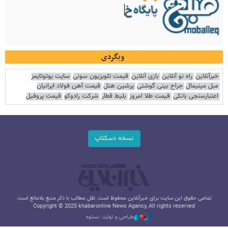
وبگردی
خبرآنلاین
راه نو آنلاین
بازی آنلاین
قیمت تلویزیون سونی
سایت یوتوتایمز
مبل مینیمال
جراح بینی گوشتی
پرشین هتل
قیمت آهن فولاد ایرانیان
اعتبارسنجی بانکی
قیمت طلا امروز
بلیط قطار
شرکت رادوکو
قیمت پروفیل
نسخه دسکتاپ
تمامی حقوق این سایت برای خبرآنلاین محفوظ است. نقل مطالب با ذکر منبع بلامانع است.
Copyright © 2025 khabaronline News Agancy, All rights reserved
طراحی و تولید: نستوه