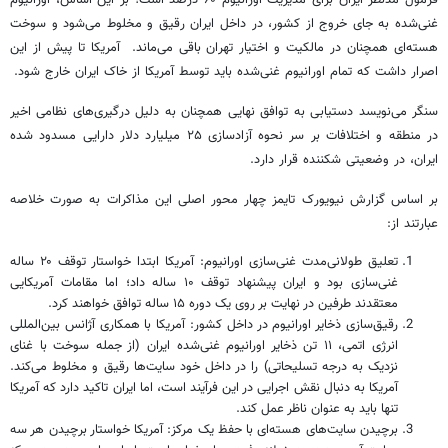
غنی‌شده به جای خروج از کشور، در داخل ایران رقیق و مخلوط می‌شود و سوخت
هسته‌ای همچنان در مالکیت و اختیار تهران باقی می‌ماند. آمریکا تا پیش از این
اصرار داشت که تمام اورانیوم غنی‌شده باید توسط آمریکا از خاک ایران خارج شود.
سنگر می‌نویسد دستیابی به توافق نهایی همچنان به دلیل درگیری‌های نظامی اخیر
در منطقه و اختلافات بر سر نحوه آزادسازی ۲۵ میلیارد دلار دارایی مسدود شده
ایران، در وضعیتی شکننده قرار دارد.
بر اساس گزارش نیویورک تایمز چهار محور اصلی این مذاکرات به صورت خلاصه
عبارتند از:
تعلیق طولانی‌مدت غنی‌سازی اورانیوم: آمریکا ابتدا خواستار توقف ۲۰ ساله
غنی‌سازی بود و ایران پیشنهاد توقف ۱۰ ساله داد؛ اما مقامات آمریکایی
معتقدند طرفین در نهایت بر روی یک دوره ۱۵ ساله توافق خواهند کرد.
رقیق‌سازی ذخایر اورانیوم در داخل کشور: آمریکا با همکاری آژانس بین‌المللی
انرژی اتمی، ۱۱ تن ذخایر اورانیوم غنی‌شده ایران (از جمله سوخت با غنای
نزدیک به درجه تسلیحاتی) را در داخل خود سایت‌ها رقیق و مخلوط می‌کند.
آمریکا به دنبال نقش اجرایی در این فرآیند است، اما ایران تاکید دارد که آمریکا
تنها باید به عنوان ناظر عمل کند.
برچیدن سایت‌های هسته‌ای با حفظ یک مرکز: آمریکا خواستار برچیدن هر سه