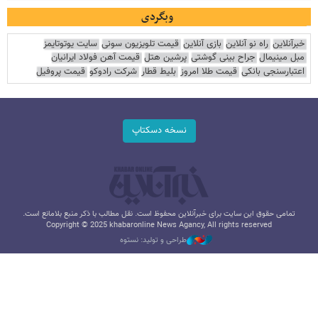
وبگردی
خبرآنلاین
راه نو آنلاین
بازی آنلاین
قیمت تلویزیون سونی
سایت یوتوتایمز
مبل مینیمال
جراح بینی گوشتی
پرشین هتل
قیمت آهن فولاد ایرانیان
اعتبارسنجی بانکی
قیمت طلا امروز
بلیط قطار
شرکت رادوکو
قیمت پروفیل
نسخه دسکتاپ
تمامی حقوق این سایت برای خبرآنلاین محفوظ است. نقل مطالب با ذکر منبع بلامانع است.
Copyright © 2025 khabaronline News Agancy, All rights reserved
طراحی و تولید: نستوه