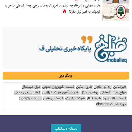
راز دشمنی وزیرخارجه لبنان با ایران / یوسف رجی چه ارتباطی با حزب
نزدیک به اسرائیل دارد؟
وبگردی
خبرآنلاین
راه نو آنلاین
بازی آنلاین
قیمت تلویزیون سونی
مبل مینیمال
جراح بینی گوشتی
پرشین هتل
قیمت آهن فولاد ایرانیان
اعتبارسنجی بانکی
قیمت طلا امروز
بلیط قطار
شرکت رادوکو
قیمت پروفیل
سایت یوتوتایمز
خرید اکانت chatgpt
نسخه دسکتاپ