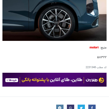
منبع:
motor۱
۵۸۳۲۲
کد مطلب
2231348