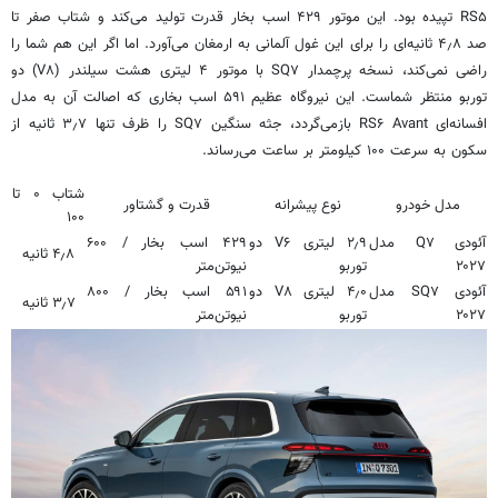
RS۵ تپیده بود. این موتور ۴۲۹ اسب بخار قدرت تولید می‌کند و شتاب صفر تا
صد ۴٫۸ ثانیه‌ای را برای این غول آلمانی به ارمغان می‌آورد. اما اگر این هم شما را
راضی نمی‌کند، نسخه پرچمدار SQ۷ با موتور ۴ لیتری هشت سیلندر (V۸) دو
توربو منتظر شماست. این نیروگاه عظیم ۵۹۱ اسب بخاری که اصالت آن به مدل
افسانه‌ای RS۶ Avant بازمی‌گردد، جثه سنگین SQ۷ را ظرف تنها ۳٫۷ ثانیه از
سکون به سرعت ۱۰۰ کیلومتر بر ساعت می‌رساند.
شتاب ۰ تا
مدل خودرو
نوع پیشرانه
قدرت و گشتاور
۱۰۰
آئودی Q۷ مدل
۲٫۹ لیتری V۶ دو
۴۲۹ اسب بخار / ۶۰۰
۴٫۸ ثانیه
۲۰۲۷
توربو
نیوتن‌متر
آئودی SQ۷ مدل
۴٫۰ لیتری V۸ دو
۵۹۱ اسب بخار / ۸۰۰
۳٫۷ ثانیه
۲۰۲۷
توربو
نیوتن‌متر