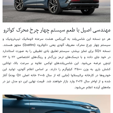
مهندسی اصیل با طعم سیستم چهار چرخ محرک کواترو
هر دو نسخه این شاسی‌بلند به گیربکس هشت سرعته اتوماتیک تیپ‌ترونیک و
سیستم چهار چرخ محرک معروف آئودی یعنی «کواترو» (Quattro) مجهز هستند.
نسخه SQ۷ برای تمایز بیشتر، سیستم تعلیق بادی تطبیقی را به صورت استاندارد
در خود جای داده و با دیسک‌های ترمز بزرگ‌تر و رینگ‌های اختصاصی ۲۲ یا ۲۳
اینچی عرضه می‌شود. این شاسی‌بلندهای لوکس علاوه بر سرعت بالا، توانایی
کشش باری به وزن ۳۵۰۰ کیلوگرم را دارند. بر اساس اعلام آئودی، تولید این
خودروها در کارخانه براتیسلاوا (جایی که از سال ۲۰۰۵ خانه اصلی Q۷ بوده) آغاز
شده و از اواخر سال ۲۰۲۶ وارد بازار خواهند شد. قیمت نهایی این دو مدل نیز در
ماه‌های آینده اعلام می‌شود.