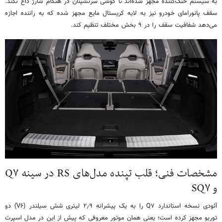
به سیستم خنک‌کننده مجهز شده‌اند تا گوشی سرنشینان در هنگام شارژ داغ نکند.
سقف پانورامای خودرو نیز به لایه کریستال مایع مجهز شده که به راننده اجازه
می‌دهد شفافیت سقف را در ۹ بخش مختلف تنظیم کند.
مشخصات فنی؛ قلب تپنده مدل‌های RS در سینه Q۷
و SQ۷
آئودی نسخه استاندارد Q۷ را به یک پیشرانه ۲٫۹ لیتری شش سیلندر (V۶) دو
توربو مجهز کرده است؛ یعنی همان موتور معروفی که پیش از این در مدل اسپرت