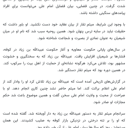
شدت گرفت. در چنین فضایی، بیان فضایل امام علی می‌توانست برای افراد
پیامدهای سنگینی داشته باشد.
با وجود این شرایط، میثم تمّار از بیان عقاید خود دست نکشید. او باور داشت که
حقیقت نباید در سایه ترس پنهان شود. همین روحیه سبب شد که نام او در میان
شیعیان به عنوان نمادی از بصیرت و شجاعت شناخته شود.
در سال‌های پایانی حکومت معاویه و آغاز حکومت عبیدالله بن زیاد در کوفه،
فشارها بر شیعیان افزایش یافت. عبیدالله بن زیاد که به سختگیری و خشونت
مشهور بود، تلاش می‌کرد هرگونه نشانه‌ای از حمایت از اهل بیت را سرکوب کند.
در همین دوره بود که میثم تمّار دستگیر شد.
در گزارش‌های تاریخی آمده است که عبیدالله بن زیاد تلاش کرد او را وادار کند از
امام علی اعلام برائت کند. اما میثم حاضر نشد چنین کاری انجام دهد. او با
صراحت از محبت و ولایت امام علی سخن گفت و همین موضوع باعث شد حکم
مجازات او صادر شود.
سرانجام میثم تمّار به دستور عبیدالله بن زیاد به دار آویخته شد. گفته شده است
که او را بر تنه درختی در نزدیکی بازار کوفه به صلیب کشیدند. این همان
سرنوشتی بود که سال‌ها پیش امام علی از آن خبر داده بود.