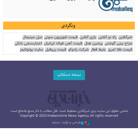
وبگردی
خبرآنلاین
راه نو آنلاین
بازی آنلاین
قیمت تلویزیون سونی
مبل مینیمال
جراح بینی گوشتی
پرشین هتل
قیمت آهن فولاد ایرانیان
اعتبارسنجی بانکی
قیمت طلا امروز
بلیط قطار
شرکت رادوکو
قیمت پروفیل
سایت یوتوتایمز
نسخه دسکتاپ
تمامی حقوق این سایت برای خبرآنلاین محفوظ است. نقل مطالب با ذکر منبع بلامانع است.
Copyright © 2025 khabaronline News Agancy, All rights reserved
طراحی و تولید: نستوه