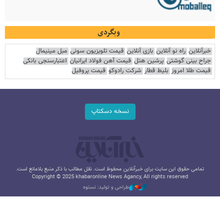
وبگردی
خبرآنلاین
راه نو آنلاین
بازی آنلاین
قیمت تلویزیون سونی
مبل مینیمال
جراح بینی گوشتی
پرشین هتل
قیمت آهن فولاد ایرانیان
اعتبارسنجی بانکی
قیمت طلا امروز
بلیط قطار
شرکت رادوکو
قیمت پروفیل
نسخه دسکتاپ
تمامی حقوق این سایت برای خبرآنلاین محفوظ است. نقل مطالب با ذکر منبع بلامانع است.
Copyright © 2025 khabaronline News Agancy, All rights reserved
طراحی و تولید: نستوه