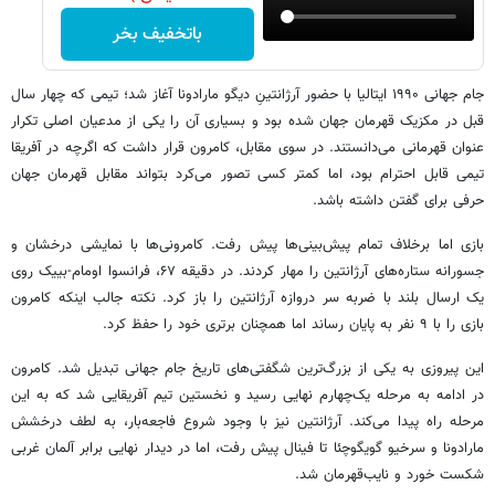
باتخفیف بخر
جام جهانی ۱۹۹۰ ایتالیا با حضور آرژانتینِ دیگو مارادونا آغاز شد؛ تیمی که چهار سال
قبل در مکزیک قهرمان جهان شده بود و بسیاری آن را یکی از مدعیان اصلی تکرار
عنوان قهرمانی می‌دانستند. در سوی مقابل، کامرون قرار داشت که اگرچه در آفریقا
تیمی قابل احترام بود، اما کمتر کسی تصور می‌کرد بتواند مقابل قهرمان جهان
حرفی برای گفتن داشته باشد.
بازی اما برخلاف تمام پیش‌بینی‌ها پیش رفت. کامرونی‌ها با نمایشی درخشان و
جسورانه ستاره‌های آرژانتین را مهار کردند. در دقیقه ۶۷، فرانسوا اومام-بییک روی
یک ارسال بلند با ضربه سر دروازه آرژانتین را باز کرد. نکته جالب اینکه کامرون
بازی را با ۹ نفر به پایان رساند اما همچنان برتری خود را حفظ کرد.
این پیروزی به یکی از بزرگ‌ترین شگفتی‌های تاریخ جام جهانی تبدیل شد. کامرون
در ادامه به مرحله یک‌چهارم نهایی رسید و نخستین تیم آفریقایی شد که به این
مرحله راه پیدا می‌کند. آرژانتین نیز با وجود شروع فاجعه‌بار، به لطف درخشش
مارادونا و سرخیو گویگوچئا تا فینال پیش رفت، اما در دیدار نهایی برابر آلمان غربی
شکست خورد و نایب‌قهرمان شد.