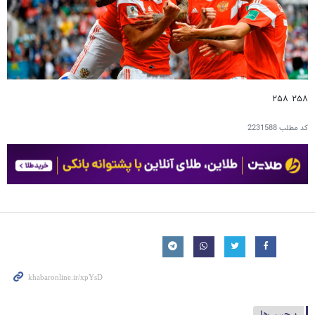
۲۵۸ ۲۵۸
کد مطلب
2231588
برچسب‌ها