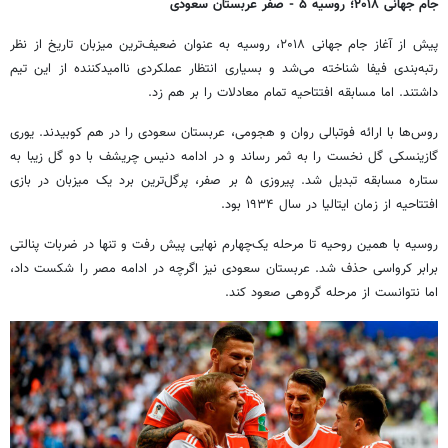
جام جهانی ۲۰۱۸؛ روسیه ۵ - صفر عربستان سعودی
پیش از آغاز جام جهانی ۲۰۱۸، روسیه به عنوان ضعیف‌ترین میزبان تاریخ از نظر
رتبه‌بندی فیفا شناخته می‌شد و بسیاری انتظار عملکردی ناامیدکننده از این تیم
داشتند. اما مسابقه افتتاحیه تمام معادلات را بر هم زد.
روس‌ها با ارائه فوتبالی روان و هجومی، عربستان سعودی را در هم کوبیدند. یوری
گازینسکی گل نخست را به ثمر رساند و در ادامه دنیس چریشف با دو گل زیبا به
ستاره مسابقه تبدیل شد. پیروزی ۵ بر صفر، پرگل‌ترین برد یک میزبان در بازی
افتتاحیه از زمان ایتالیا در سال ۱۹۳۴ بود.
روسیه با همین روحیه تا مرحله یک‌چهارم نهایی پیش رفت و تنها در ضربات پنالتی
برابر کرواسی حذف شد. عربستان سعودی نیز اگرچه در ادامه مصر را شکست داد،
اما نتوانست از مرحله گروهی صعود کند.