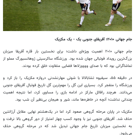
جام جهانی ۲۰۱۰؛ آفریقای جنوبی یک - یک مکزیک
جام جهانی ۲۰۱۰ اهمیت ویژه‌ای داشت؛ برای نخستین بار قاره آفریقا میزبان
بزرگ‌ترین رویداد فوتبالی جهان شده بود. ورزشگاه ساکرسیتی ژوهانسبورگ مملو از
تماشاگرانی بود که با صدای ووووزلاها فضایی متفاوت خلق کرده بودند.
در دقیقه ۵۵، سیفیوه تشابالالا با شوتی مهارنشدنی دروازه مکزیک را باز کرد و
ورزشگاه را منفجر کرد. بسیاری این گل را مهم‌ترین گل تاریخ فوتبال آفریقای جنوبی
می‌دانند. هرچند رافائل مارکز در ادامه بازی را مساوی کرد، اما نتیجه اهمیت
چندانی نداشت؛ آنچه در خاطره‌ها ماند، شور و هیجان بی‌نظیر آن شب بود.
مکزیک در پایان مرحله گروهی صعود کرد اما در یک‌هشتم نهایی مقابل آرژانتین
حذف شد. آفریقای جنوبی نیز با وجود کسب چهار امتیاز از دور گروهی بالا نرفت و
به نخستین میزبان تاریخ جام جهانی تبدیل شد که در مرحله گروهی حذف
می‌شود.