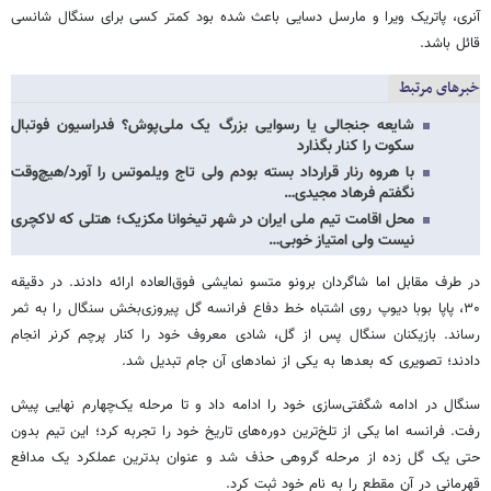
آنری، پاتریک ویرا و مارسل دسایی باعث شده بود کمتر کسی برای سنگال شانسی
قائل باشد.
خبرهای مرتبط
شایعه جنجالی یا رسوایی بزرگ یک ملی‌پوش؟ فدراسیون فوتبال
سکوت را کنار بگذارد
با هروه رنار قرارداد بسته بودم ولی تاج ویلموتس را آورد/هیچ‌وقت
نگفتم فرهاد مجیدی…
محل اقامت تیم ملی ایران در شهر تیخوانا مکزیک؛ هتلی که لاکچری
نیست ولی امتیاز خوبی…
در طرف مقابل اما شاگردان برونو متسو نمایشی فوق‌العاده ارائه دادند. در دقیقه
۳۰، پاپا بوبا دیوپ روی اشتباه خط دفاع فرانسه گل پیروزی‌بخش سنگال را به ثمر
رساند. بازیکنان سنگال پس از گل، شادی معروف خود را کنار پرچم کرنر انجام
دادند؛ تصویری که بعدها به یکی از نمادهای آن جام تبدیل شد.
سنگال در ادامه شگفتی‌سازی خود را ادامه داد و تا مرحله یک‌چهارم نهایی پیش
رفت. فرانسه اما یکی از تلخ‌ترین دوره‌های تاریخ خود را تجربه کرد؛ این تیم بدون
حتی یک گل زده از مرحله گروهی حذف شد و عنوان بدترین عملکرد یک مدافع
قهرمانی در آن مقطع را به نام خود ثبت کرد.