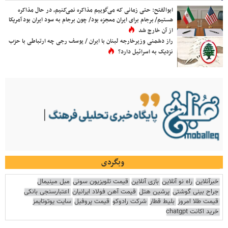
ابوالفتح: حتی زمانی که می‌گوییم مذاکره نمی‌کنیم، در حال مذاکره
هستیم/ برجام برای ایران معجزه بود/ چون برجام به سود ایران بود آمریکا
از آن خارج شد
راز دشمنی وزیرخارجه لبنان با ایران / یوسف رجی چه ارتباطی با حزب
نزدیک به اسرائیل دارد؟
وبگردی
خبرآنلاین
راه نو آنلاین
بازی آنلاین
قیمت تلویزیون سونی
مبل مینیمال
جراح بینی گوشتی
پرشین هتل
قیمت آهن فولاد ایرانیان
اعتبارسنجی بانکی
قیمت طلا امروز
بلیط قطار
شرکت رادوکو
قیمت پروفیل
سایت یوتوتایمز
خرید اکانت chatgpt