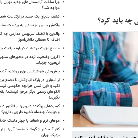
چرا ساخت آرامستان‌های جدید تهران با
مواجه شد؟
کشف بقایای یک جسد در ارتفاعات شمیر
 چه باید کرد؟
واکنش تامین اجتماعی به پرداخت مطال
والدین با تخلف سرویس مدارس چه کنند
اضافه تا معطلی دانش‌آموز
موضع وزارت بهداشت درباره ظرفیت پزشکی
آخرین وضعیت تردد در محورهای منتهی
اربعین/ جزئیات
پیش‌بینی هواشناسی برای روزهای آینده
از آب‌بازی در پارک آب‌وآتش تا تجمع برای
تکیدو؛«این نسل هرآنچه حکومتی نیس
الگوهای رسمی دیگر مرجع نیستند/ یقه ن
نگیرید!
کمبود
و دیابت/ چندماه ذخیره دارویی داریم؟
موهای نرم و شفاف با چهار ماسک خانگ
کنار آب، دور از گرما؛ ۶ مقصد
نزدیک تهران
فردا پیش از روز برگزاری آزمون، کارت