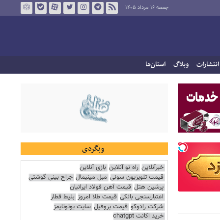
جمعه ۱۶ مرداد ۱۴۰۵
انتشارات
وبلاگ
استان‌ها
وبگردی
خبرآنلاین
راه نو آنلاین
بازی آنلاین
قیمت تلویزیون سونی
مبل مینیمال
جراح بینی گوشتی
پرشین هتل
قیمت آهن فولاد ایرانیان
اعتبارسنجی بانکی
قیمت طلا امروز
بلیط قطار
شرکت رادوکو
قیمت پروفیل
سایت یوتوتایمز
خرید اکانت chatgpt