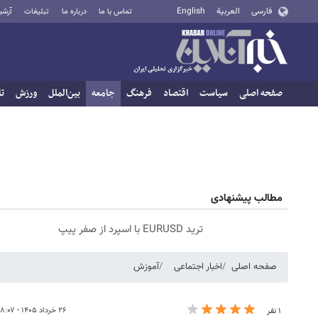
فارسی
العربية
English
تماس با ما
درباره ما
تبلیغات
آرشی
صفحه اصلی
سیاست
اقتصاد
فرهنگ
جامعه
بین‌الملل
ورزش
تا
مطالب پیشنهادی
ترید EURUSD با اسپرد از صفر پیپ
صفحه اصلی
اخبار اجتماعی
آموزش
۲۶ خرداد ۱۴۰۵ - ۰۸:۰۷
۱ نفر