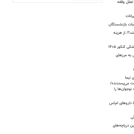
 تعلل وقفه
انات
بات بازنشستگان
؟/ از هزینه
 کنکور ۱۴۰۵
 به مرزهای
 نیما
ت می‌پسندند»/
وجوان‌ها را
های پراکنده دارویی؛ از فاکتور ۸ تا داروهای ام‌اس
ی
 آبی/ بهترین دریاچه‌های