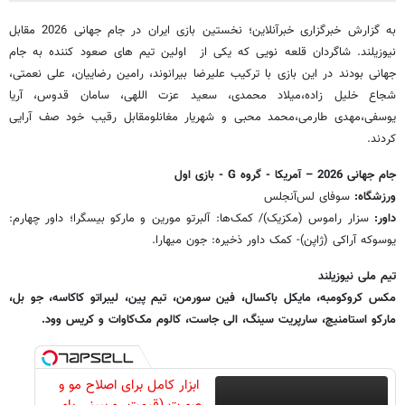
به گزارش خبرگزاری خبرآنلاین؛ نخستین بازی ایران در جام جهانی 2026 مقابل
نیوزیلند. شاگردان قلعه نویی که یکی از اولین تیم های صعود کننده به جام
جهانی بودند در این بازی با ترکیب علیرضا بیرانوند، رامین رضاییان، علی نعمتی،
شجاع خلیل زاده،میلاد محمدی، سعید عزت اللهی، سامان قدوس، آریا
یوسفی،مهدی طارمی،محمد محبی و شهریار مغانلومقابل رقیب خود صف آرایی
کردند.
جام جهانی 2026 – آمریکا - گروه G - بازی اول
ورزشگاه:
سوفای لس‌آنجلس
داور:
سزار راموس (مکزیک)/ کمک‌ها: آلبرتو مورین و مارکو بیسگرا؛ داور چهارم:
یوسوکه آراکی (ژاپن)- کمک داور ذخیره: جون میهارا.
تیم ملی نیوزیلند
مکس کروکومبه، مایکل باکسال، فین سورمن، تیم پین، لیبراتو کاکاسه، جو بل،
مارکو استامنیچ، سارپریت سینگ، الی جاست، کالوم مک‌کاوات و کریس وود.
ابزار کامل برای اصلاح مو و