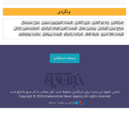
وبگردی
خبرآنلاین
راه نو آنلاین
بازی آنلاین
قیمت تلویزیون سونی
مبل مینیمال
جراح بینی گوشتی
پرشین هتل
قیمت آهن فولاد ایرانیان
اعتبارسنجی بانکی
قیمت طلا امروز
بلیط قطار
شرکت رادوکو
قیمت پروفیل
سایت یوتوتایمز
نسخه دسکتاپ
تمامی حقوق این سایت برای خبرآنلاین محفوظ است. نقل مطالب با ذکر منبع بلامانع است.
Copyright © 2025 khabaronline News Agancy, All rights reserved
طراحی و تولید: نستوه