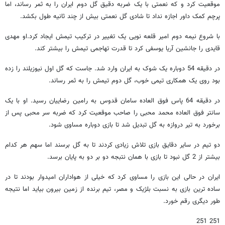
موقعیت کرد و که نعمتی با یک ضربه دقیق گل دوم ایران را به ثمر رساند، اما
پرچم کمک داور اجازه نداد تا شادی گل نعمتی بیش از چند ثانیه طول بکشد.
با شروع نیمه دوم امیر قلعه نویی یک تغییر در ترکیب تیمش ایجاد کرد.او مهدی
قایدی را جانشین آریا یوسفی کرد تا قدرت تهاجمی تیمش را بیشتر کند.
در دقیقه 54 دوباره یک شوک به ایران وارد شد. جاست که گل اول نیوزیلند را زده
بود روی یک همکاری تیمی خوب، گل دوم تیمش را به ثمر رساند.
در دقیقه 64 پاس فوق العاده سامان قدوس به رامین رضاییان رسید. او با یک
سانتر فوق العاده محمد محبی را صاحب موقعیت کرد که ضربه سر محبی پس از
برخورد به تیر دروازه به گل تبدیل شد تا بازی دوباره مساوی شود.
دو تیم در سایر دقایق بازی تلاش زیادی کردند تا به گل برسند اما سهم هر کدام
بیشتر از 2 گل نبود تا بازی با همان نتبجه دو بر دو به پایان برسد.
ایران در حالی این بازی را مساوی کرد که خیلی از هواداران امیدوار بودند تا در
ساده ترین بازی به نسبت بلژیک و مصر، تیم برنده از زمین بیرون بیاید اما نتیجه
طور دیگری رقم خورد.
251 251