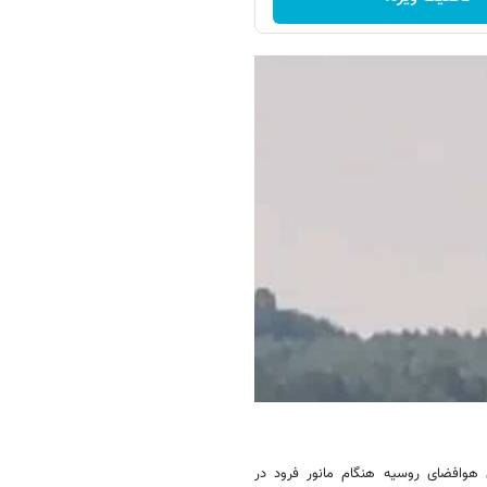
 مافوق‌صوت Tu-۲۲M۳ متعلق به نیروی هوافضای روسیه هنگام مانور فرود در