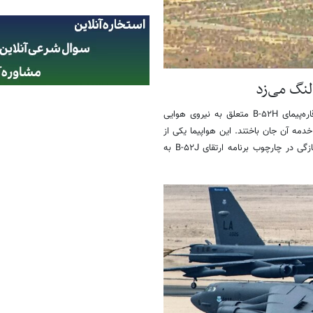
، یک فروند بمب‌افکن استراتژیک قاره‌پیمای B-۵۲H متعلق به نیروی هوایی
دمه آن جان باختند. این هواپیما یکی از
نمونه‌های کلیدی آزمایشی بود که به بال آزمایشی ۴۱۲ اختصاص داشت و به‌تازگی در چارچوب برنامه ارتقای B-۵۲J به