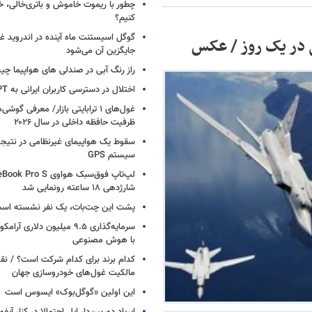
چطور با ریموت خاموش و باتری‌خالی، خ
کنیم؟
گوگل اسیستنت ماه آینده در اندروید غ
 در یک روز / عکس
جایگزین آن می‌شود
راز رنگ آبی در صندلی های هواپیما چ
اختلال در دسترسی کاربران ایرانی به ChatGPT
غول‌های ۱ ترابایتی بازار/ معرفی گوش
ظرفیت حافظه داخلی در سال ۲۰۲۶
سقوط یک هواپیمای غیرنظامی در نتیجه
سیستم‌ GPS
شارژدهی ۱۸ ساعته رونمایی شد
پشت این چت‌بات، یک نفر نشسته اس
سرمایه‌گذاری ۹.۵ میلیون دلاری
با هوش مصنوعی
کدام برند برای کدام شرکت است؟ / نق
مالکیت غول‌های خودروسازی جهان
این اولین «گوگل‌بوک» ایسوس است