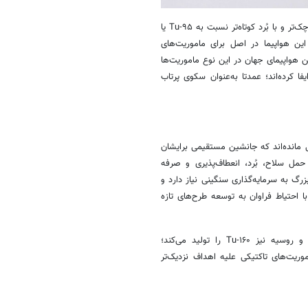
Tu-۲۲M۳ یکی از سه نوع بمب‌افکن در خدمت ارتش روسیه است؛ طراحی‌ کوچک‌تر و با بُرد کوتاه‌تر نسبت به Tu-۹۵ یا
د. این هواپیما در اصل برای ماموریت‌های
موشک‌های کروز Kh-۲۲ آن را به تواناترین هواپیمای جهان در این نوع ماموریت‌ها
 کرده‌اند؛ عمدتا به‌عنوان سکوی پرتاب
 باقی مانده‌اند که جانشین مستقیمی برایشان
حمل سلاح، بُرد، انعطاف‌پذیری و صرفه
زرگ به سرمایه‌گذاری سنگینی نیاز دارد و
احتیاط فراوان به توسعه طرح‌های تازه
در حال حاضر آمریکا هیچ بمب‌افکن استراتژیکی در خط تولید انبوه ندارد و روسیه نیز Tu-۱۶۰ را تولید می‌کند؛
دتر از Tu-۲۲M۳ که در اصل برای ماموریت‌های تاکتیکی علیه اهداف نزدیک‌تر