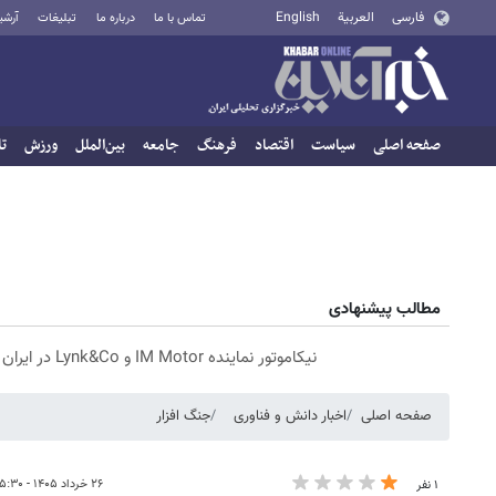
فارسی
العربية
English
تماس با ما
درباره ما
تبلیغات
آرشی
صفحه اصلی
سیاست
اقتصاد
فرهنگ
جامعه
بین‌الملل
ورزش
تا
مطالب پیشنهادی
نیکاموتور نماینده IM Motor و Lynk&Co در ایران
صفحه اصلی
اخبار دانش و فناوری
جنگ افزار
۲۶ خرداد ۱۴۰۵ - ۱۵:۳۰
۱ نفر