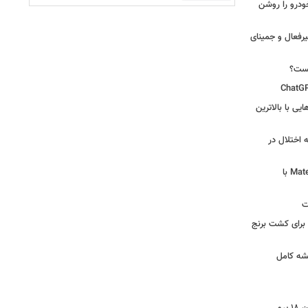
ودرو را روشن
یرفعال و جمینای
یست؟
ی‌هایی با بالاترین
 اختلال در
لپ‌تاپ فوق‌سبک هواوی MateBook Pro S با
ت
 آرامکو برای کشت برنج
شه کامل