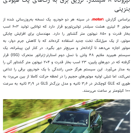
نیروگاه ۸ سیلندر؛ تزریق برق به رگ‌های یک هیولای
بنزینی
براساس گزارش
motor۱
، در سینه هر دو خودرو، یک نسخه به‌روزرسانی شده از
موتور ۴ لیتری هشت‌ سیلندر توئین‌توربو قرار دارد که توانایی تولید ۶۰۳ اسب
بخار قدرت و ۸۵۰ نیوتون متر گشتاور را دارد. مهندسان برای افزایش چابکی
موتور، از یک میل‌لنگ تخت جدید استفاده کرده‌اند که با کاهش جرم دوار، به
موتور اجازه می‌دهد تا آزادانه‌تر و سریع‌تر دور بگیرد. در کنار این پیشرانه، یک
سیستم هیبرید ملایم ۴۸ ولتی با نسل دوم استارتر-ژنراتور متحرک (ISG) قرار
گرفته که در دورهای پایین، ۲۳ اسب بخار قدرت و ۲۰۴ نیوتون متر گشتاور آنی را
به مدار می‌آورد. این سیستم هرگز حس رانندگی با یک خودروی برقی را تداعی
نمی‌کند، اما تنبلی اولیه موتورهای حجیم را در لحظه حرکت کاملا از بین می‌برد؛ به
طوری که GLE کوچک‌تر در ۳٫۶ ثانیه و مدل بزرگ‌تر GLS در ۳٫۹ ثانیه به سرعت
۱۰۰ کیلومتر بر ساعت می‌رسند.