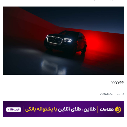
۲۲۷۳۲۲
کد مطلب
2234165