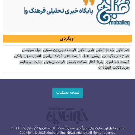
وبگردی
خبرآنلاین
راه نو آنلاین
بازی آنلاین
قیمت تلویزیون سونی
مبل مینیمال
جراح بینی گوشتی
پرشین هتل
قیمت آهن فولاد ایرانیان
اعتبارسنجی بانکی
قیمت طلا امروز
بلیط قطار
شرکت رادوکو
قیمت پروفیل
سایت یوتوتایمز
خرید اکانت chatgpt
نسخه دسکتاپ
تمامی حقوق این سایت برای خبرآنلاین محفوظ است. نقل مطالب با ذکر منبع بلامانع است.
Copyright © 2025 khabaronline News Agancy, All rights reserved