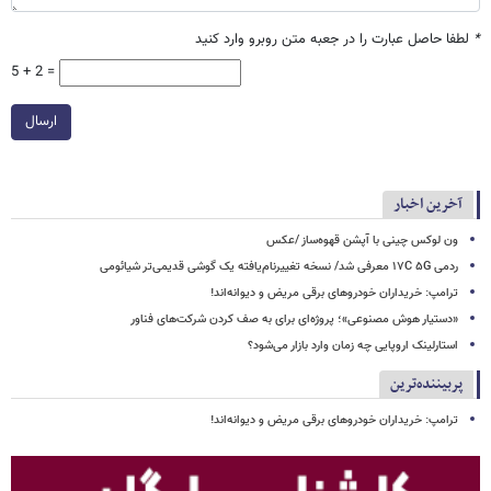
*
لطفا حاصل عبارت را در جعبه متن روبرو وارد کنید
5 + 2 =
ارسال
آخرین اخبار
ون لوکس چینی با آپشن قهوه‌ساز /عکس
ردمی ۱۷C ۵G معرفی شد/ نسخه تغییرنام‌یافته یک گوشی قدیمی‌تر شیائومی
ترامپ: خریداران خودروهای برقی مریض و دیوانه‌اند!
«دستیار هوش مصنوعی»؛ پروژه‌ای برای به صف کردن شرکت‌های فناور
استارلینک اروپایی چه زمان وارد بازار می‌شود؟
پربیننده‌ترین
ترامپ: خریداران خودروهای برقی مریض و دیوانه‌اند!