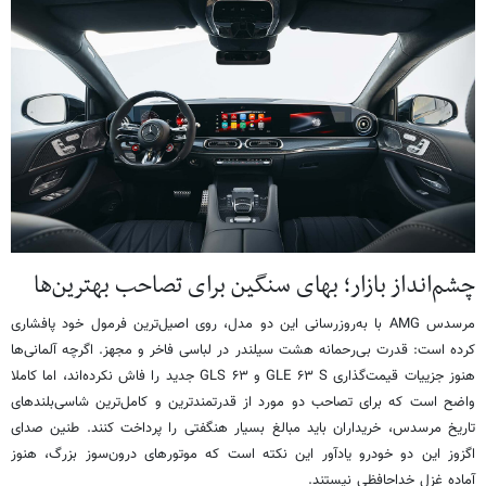
چشم‌انداز بازار؛ بهای سنگین برای تصاحب بهترین‌ها
مرسدس AMG با به‌روزرسانی این دو مدل، روی اصیل‌ترین فرمول خود پافشاری
کرده است: قدرت بی‌رحمانه هشت‌ سیلندر در لباسی فاخر و مجهز. اگرچه آلمانی‌ها
هنوز جزییات قیمت‌گذاری GLE ۶۳ S و GLS ۶۳ جدید را فاش نکرده‌اند، اما کاملا
واضح است که برای تصاحب دو مورد از قدرتمندترین و کامل‌ترین شاسی‌بلندهای
تاریخ مرسدس، خریداران باید مبالغ بسیار هنگفتی را پرداخت کنند. طنین صدای
اگزوز این دو خودرو یادآور این نکته است که موتورهای درون‌سوز بزرگ، هنوز
آماده غزل خداحافظی نیستند.