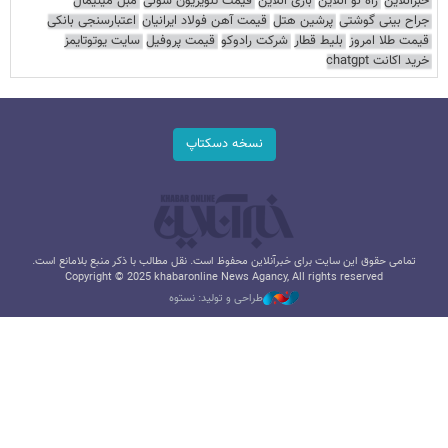
خبرآنلاین
راه نو آنلاین
بازی آنلاین
قیمت تلویزیون سونی
مبل مینیمال
جراح بینی گوشتی
پرشین هتل
قیمت آهن فولاد ایرانیان
اعتبارسنجی بانکی
قیمت طلا امروز
بلیط قطار
شرکت رادوکو
قیمت پروفیل
سایت یوتوتایمز
خرید اکانت chatgpt
نسخه دسکتاپ
تمامی حقوق این سایت برای خبرآنلاین محفوظ است. نقل مطالب با ذکر منبع بلامانع است.
Copyright © 2025 khabaronline News Agancy, All rights reserved
طراحی و تولید: نستوه