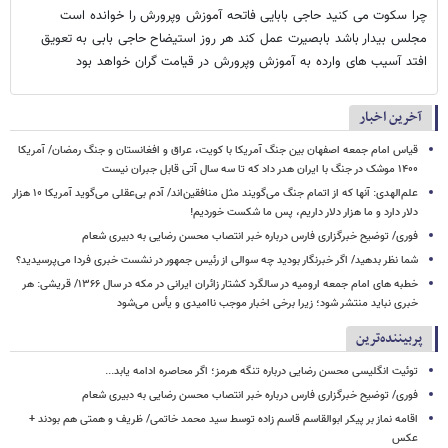
چرا سکوت می کنید حاجی بابایی فاتحه آموزش وپرورش را خوانده است
مجلس بیدار باشد بابصیرت عمل کند هر روز استیضاح حاجی بابی به تعویق
افتد آسیب های وارده به آموزش وپرورش در قیامت گران خواهد بود
آخرین اخبار
قیاس امام جمعه اصفهان بین جنگ آمریکا با کویت، عراق و افغانستان و جنگ رمضان/ آمریکا
۱۴۰۰ موشک در جنگ با ایران هدر داد که تا سه سال آتی قابل جبران نیست
علم‌الهدی: آنها که از اتمام جنگ می‌گویند مثل منافقین‌اند/ آدم بی‌عقلی می‌گوید آمریکا ۱۰ هزار
دلار دارد و ما هزار دلار داریم، پس ما شکست خوردیم!
فوری/ توضیح خبرگزاری فارس درباره خبر انتصاب محسن رضایی به دبیری شعام
شما نظر بدهید/ اگر خبرنگار بودید چه سوالی از رئیس جمهور در نشست خبری فردا می‌پرسیدید؟
خطبه های امام جمعه ارومیه در سالگرد کشتار زائران ایرانی در مکه در سال ۱۳۶۶/ قریشی: هر
خبری نباید منتشر شود؛ زیرا برخی اخبار موجب ناامیدی و یأس می‌شود
پربیننده‌ترین
توئیت انگلیسی محسن رضایی درباره تنگه هرمز؛ اگر محاصره ادامه یابد...
فوری/ توضیح خبرگزاری فارس درباره خبر انتصاب محسن رضایی به دبیری شعام
اقامه نماز بر پیکر ابوالقاسم قاسم زاده توسط سید محمد خاتمی/ ظریف و همتی هم بودند +
عکس