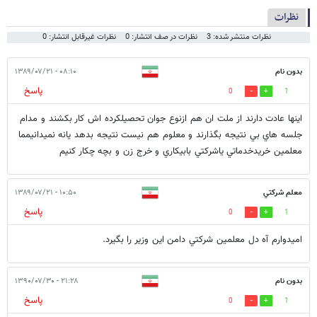
نظرات
نظرات منتشر شده: 3
نظرات در صف انتشار: 0
نظرات غیرقابل انتشار: 0
بدون نام
۰۸:۱۰ - ۱۳۸۹/۰۷/۲۱
پاسخ
0
1
اينها عادت دارند از ملت ان هم ازنوع جوان تحصيلكرده اش كار بكشند و مدام
جلسه هاي بي نتيجه بگذارند و معلوم هم نيست نتيجه بدهد يانه نميدانيمما
معلمين خريدخدماتي ياشركتي بابيكاري و خرج زن و بچه چكار كنيم
معلم شركتي
۱۰:۵۰ - ۱۳۸۹/۰۷/۲۱
پاسخ
0
1
اميدوارم آه دل معلمين شركتي دامن اين وزير را بگيرد.
بدون نام
۲۱:۲۸ - ۱۳۹۰/۰۷/۳۰
پاسخ
0
1