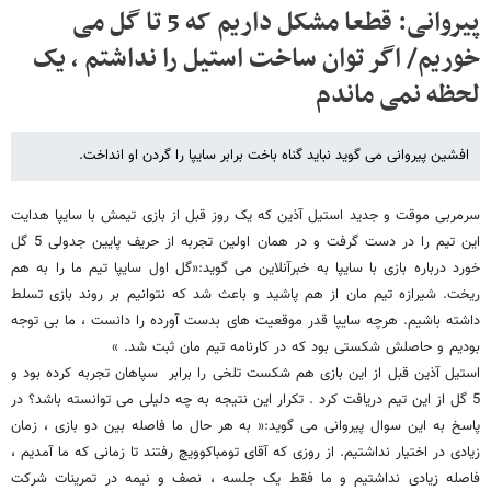
پیروانی: قطعا مشکل داریم که 5 تا گل می
خوریم/ اگر توان ساخت استیل را نداشتم ، یک
لحظه نمی ماندم
افشین پیروانی می گوید نباید گناه باخت برابر سایپا را گردن او انداخت.
سرمربی موقت و جدید استیل آذین که یک روز قبل از بازی تیمش با سایپا هدایت
این تیم را در دست گرفت و در همان اولین تجربه از حریف پایین جدولی 5 گل
خورد درباره بازی با سایپا به خبرآنلاین می گوید:«گل اول سایپا تیم ما را به هم
ریخت. شیرازه تیم مان از هم پاشید و باعث شد که نتوانیم بر روند بازی تسلط
داشته باشیم. هرچه سایپا قدر موقعیت های بدست آورده را دانست ، ما بی توجه
بودیم و حاصلش شکستی بود که در کارنامه تیم مان ثبت شد. »
استیل آذین قبل از این بازی هم شکست تلخی را برابر سپاهان تجربه کرده بود و
5 گل از این تیم دریافت کرد . تکرار این نتیجه به چه دلیلی می توانسته باشد؟ در
پاسخ به این سوال پیروانی می گوید:« به هر حال ما فاصله بین دو بازی ، زمان
زیادی در اختیار نداشتیم. از روزی که آقای تومباکوویچ رفتند تا زمانی که ما آمدیم ،
فاصله زیادی نداشتیم و ما فقط یک جلسه ، نصف و نیمه در تمرینات شرکت