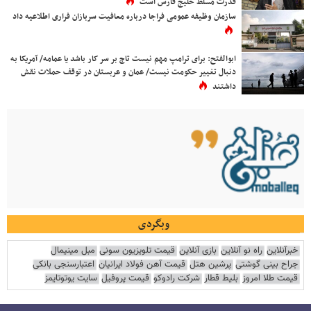
قدرت مسلط خلیج فارس است
سازمان وظیفه عمومی فراجا درباره معافیت سربازان فراری اطلاعیه داد
ابوالفتح: برای ترامپ مهم نیست تاج بر سر کار باشد یا عمامه/ آمریکا به
دنبال تغییر حکومت نیست/ عمان و عربستان در توقف حملات نقش
داشتند
وبگردی
خبرآنلاین
راه نو آنلاین
بازی آنلاین
قیمت تلویزیون سونی
مبل مینیمال
جراح بینی گوشتی
پرشین هتل
قیمت آهن فولاد ایرانیان
اعتبارسنجی بانکی
قیمت طلا امروز
بلیط قطار
شرکت رادوکو
قیمت پروفیل
سایت یوتوتایمز