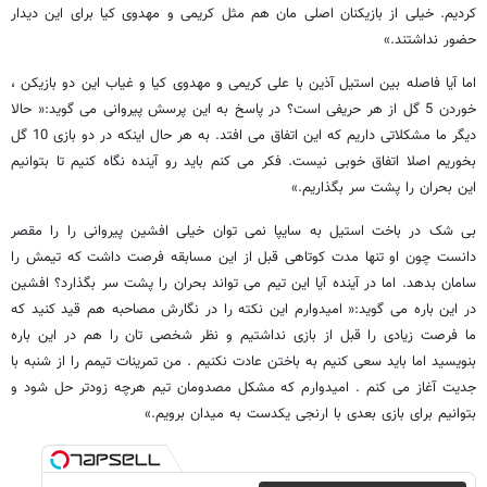
کردیم. خیلی از بازیکنان اصلی مان هم مثل کریمی و مهدوی کیا برای این دیدار
حضور نداشتند.»
اما آیا فاصله بین استیل آذین با علی کریمی و مهدوی کیا و غیاب این دو بازیکن ،
خوردن 5 گل از هر حریفی است؟ در پاسخ به این پرسش پیروانی می گوید:« حالا
دیگر ما مشکلاتی داریم که این اتفاق می افتد. به هر حال اینکه در دو بازی 10 گل
بخوریم اصلا اتفاق خوبی نیست. فکر می کنم باید رو آینده نگاه کنیم تا بتوانیم
این بحران را پشت سر بگذاریم.»
بی شک در باخت استیل به سایپا نمی توان خیلی افشین پیروانی را را مقصر
دانست چون او تنها مدت کوتاهی قبل از این مسابقه فرصت داشت که تیمش را
سامان بدهد. اما در آینده آیا این تیم می تواند بحران را پشت سر بگذارد؟ افشین
در این باره می گوید:« امیدوارم این نکته را در نگارش مصاحبه هم قید کنید که
ما فرصت زیادی را قبل از بازی نداشتیم و نظر شخصی تان را هم در این باره
بنویسید اما باید سعی کنیم به باختن عادت نکنیم . من تمرینات تیمم را از شنبه با
جدیت آغاز می کنم . امیدوارم که مشکل مصدومان تیم هرچه زودتر حل شود و
بتوانیم برای بازی بعدی با ارنجی یکدست به میدان برویم.»