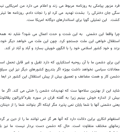
فرد مزبور پیامکی به روزنامه مربوط می زند و اعلام می دارد من امریکایی نی
سگی جان دخترکی را بشدت تهدید می کرد او را نجات دادم. روزنامه ها تیتر 
کشت. این تمثیلی گویا برای استاندارهای دوگانه امریکا ست.
چرا واقعا این دشمنی به این شدت و حدت اعمال می شود؟ شاید نه همه 
استقلال خواهی این ملت جستجو کرد. چون این ملت می خواهد دیگر خودش 
بزند و خود کشور اسلامی خود را با الگوی خویش بسازد و آباد و آباد تر کند.
این برای دشمن ما با آن روحیه استکباری که دارد تقیل و غیر قابل تحمل اس
معادلات سیاسی نخواهد داشت بویژه اگر بتدریج کشورهای دیگر نیز این سیاق را ا
دشمن کار و همت مضاعف و تعمیق بیش از پیش استقلال این کشور در ابعا
شاید این از بهترین سلاحها ست که تهدیدات دشمن را خنثی می کند. اگر ما ا
بیش از اندازه خوش بینیم زیرا به گفته قران در سوره بقره"لایزالون یقاتلو
یعنی دشمنی آنها با شما یایان نمی پذیرد مگر اینکه اگر بتوانند شما را از دینتان ب
استفهام انکاری براین دلالت دارد که آنها هر گز نمی توانند ما را از دین بر گ
زمانهای مختلف متفاوت است. حال که دشمن دست بردار نیست ما نیز باید 