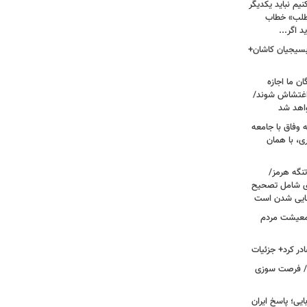
یم نباید یکدیگر
‌طلب» خطاب
 اگر...
 بسیجیان کاشان+
ن ما اجازه
 اغتشاش شوند/
اهد شد
 وفاق با جامعه
، با همان
تنگه هرمز/
ی شامل تصحیح
نهایی شدن است
 معیشت مردم
در کرد+ جزئیات
ت/ فرصت سوزی
یی؛ پاسخ ایران