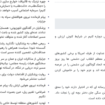
چهره نزدیک به قالیباف: خوارج سازی نکن
را «جنگ‌طلب»، «ذلت‌طلب» یا «سازش
کنیم/ سرمایه اجتماعی آسیب خواهد دید
پیام فرمانده نیروی هوافضای سپاه به
جزئیات
پزشکیان در گفتگوی تلویزیونی: همسایگا
ندادند عده‌ای وارد کشور شده و باعث
 دوباره کنیم در شرایط کنونی ارزش و
مسیر اصلاحات آغاز شده و متوقف نخو
ربیعی خطاب به پزشکیان: نگذارید رشته
گسسته شود/ سیاست همراهی با رهبری
صداقت‌تان، تضمین کننده مسیر است
عداوت از طرف امریکا و برخی کشورهای
معظم انقلاب این دشمنی ها روز بروز
جزئیاتی از مذاکرات ایران و عمان بر سر 
سخنگوی هیات رئیسه مجلس: بیانیه‌ا
انحاء گوناگون این دشمنی را در عرصه
مسیر تردد دریایی در تنگه، در آستانه 
اشته اند و عزم خود را بر خاموش کردن
روایت پزشکیان از اقدامات دولت برای
امشب منتشر می‌شود
فرمانده نیروی هوایی ارتش یک پیام صا
سانه ای که در اختیار دارند خود را محق
ضرغامی: تغییر ریل، عین بصیرت اس
تن سگی جان دختر بچه ای را نجات داد.
نکنیم
ات داده است.
تهدید کشورهای منطقه توسط حاجی بابا