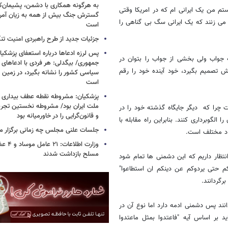
به هرگونه همکاری با دشمن، پشیمان‌کن
ستم من یک ایرانی ام که در امریکا وقتی
گسترش جنگ بیش از همه به زیان آمریک
می زنند که یک ایرانی سگ بی گناهی را
است
جزئیات جدید از طرح راهبردی امنیت تن
پس لرزه ادعاها درباره استعفای پزشکیا
جواب ولی بخشی از جواب را بتوان در
جمهوری/ بیگدلی: هر فردی با ادعاهای 
تصمیم بگیرد، خود آینده خود را رقم
سیاسی کشور را نشانه بگیرد، در زمین 
است
پزشکیان: مشروطه نقطه عطف بیداری و
ملت ایران بود/ مشروطه نخستین تجربه 
ت چرا که دیگر جایگاه گذشته خود را در
و قانون‌گرایی را در خاورمیانه بود
لگوبرداری کنند. بنابراین راه مقابله با
جلسات علنی مجلس چه زمانی برگزار م
 د مختلف است.
وزارت اطلا
مسلح بازداشت شدند
نتظار داریم که این دشمنی ها تمام شود
نکم حتی یردوکم عن دینکم ان استطاعوا"
رگردانند.
ردانند پس دشمنی ادمه دارد اما نوع آن در
بر اساس آیه "فاعتدوا بمثل ماعتدوا