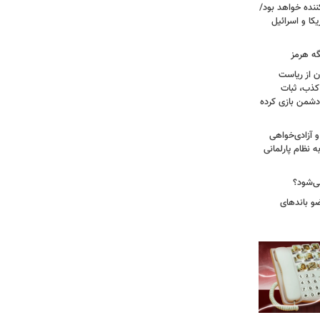
نده خواهد بود/
ا و اسرائیل
گه هرمز
ن از ریاست
کذب، ثبات
دشمن بازی کرده
 آزادی‌خواهی
نظام پارلمانی
ی‌شود؟
عات: ۲۱ عامل موساد و ۴ عضو باندهای