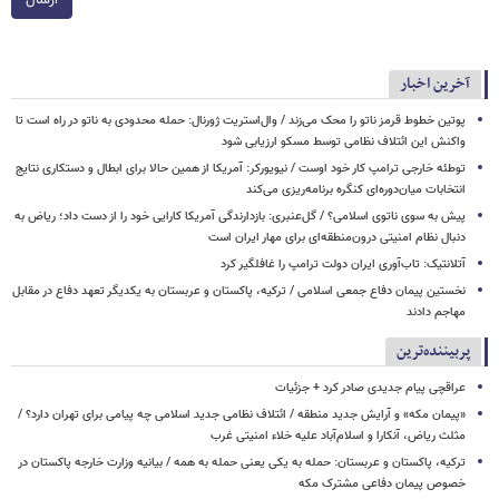
ارسال
آخرین اخبار
پوتین خطوط قرمز ناتو را محک می‌زند / وال‌استریت ژورنال: حمله محدودی به ناتو در راه است تا
واکنش این ائتلاف نظامی توسط مسکو ارزیابی شود
توطئه خارجی ترامپ کار خود اوست / نیویورکر: آمریکا از همین حالا برای ابطال و دستکاری نتایج
انتخابات میان‌دوره‌ای کنگره برنامه‌ریزی می‌کند
پیش به سوی ناتوی اسلامی؟ / گل‌عنبری: بازدارندگی آمریکا کارایی خود را از دست داد؛ ریاض به
دنبال نظام امنیتی درون‌منطقه‌ای برای مهار ایران است
آتلانتیک: تاب‌آوری ایران دولت ترامپ را غافلگیر کرد
نخستین پیمان دفاع جمعی اسلامی / ترکیه، پاکستان و عربستان به یکدیگر تعهد دفاع در مقابل
مهاجم دادند
پربیننده‌ترین
عراقچی پیام جدیدی صادر کرد + جزئیات
«پیمان مکه» و آرایش جدید منطقه / ائتلاف نظامی جدید اسلامی چه پیامی برای تهران دارد؟ /
مثلث ریاض، آنکارا و اسلام‌آباد علیه خلاء امنیتی غرب
ترکیه، پاکستان و عربستان: حمله به یکی یعنی حمله به همه / بیانیه وزارت خارجه پاکستان در
خصوص پیمان دفاعی مشترک مکه