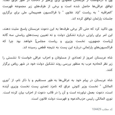
وی با درخواست از عربستان سعودی برای پرهیز از دخالت در امور عراق گفت:
توافق عراقی‌ها حاصل شده است و برخی از طرف‌های زیر مجموعه فهرست
"العراقیه " به ریاست "ایاد علاوی " با فراکسیون همپیمانی ملی برای برگزاری
جلسات پارلمان توافق کرده اند.
وی تاکید کرد که حتی اگر برخی طرف‌ها به این دعوت عربستان پاسخ مثبت دهند،
این امر برای رایزنی درباره تشکیل دولت و نه تعیین پست‌های ریاستی سه گانه
[ریاست جمهوری، نخست وزیری و ریاست مجلس] خواهد بود چرا که
فراکسیون‌های پارلمانی درباره این پست به نتیجه قطعی رسیده اند.
شاه عربستان امروز از تعدادی از مسئولان و احزاب عراقی خواست تا نشستی را
زیر نظر اتحادیه عرب به منظور بررسی روند تشکیل دولت خود در شهر ریاض برگزار
کنند.
شاه عربستان در پیام خود به عراقی‌ها به طور مستقیم و با ذکر نام، از "نوری
المالکی " نخست وزیر کنونی عراق که نامزد تصدی پست نخست وزیری آینده
است، دعوت بعمل نیاورده است و آن را در قالب دعوت از احزاب بیان کرده است.
نوری المالکی رئیس حزب‌الدعوه و فهرست دولت قانون است.
کد مطلب
104429