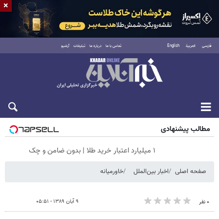
×
فارسی
العربية
English
تماس با ما
درباره ما
تبلیغات
آرشیو
جمعه ۱۶ مرداد ۱۴۰۵
مطالب پیشنهادی
۱ میلیارد اعتبار خرید طلا | بدون ضامن و چک
صفحه اصلی
اخبار بین‌الملل
خاورمیانه
۹ آبان ۱۳۸۹ - ۰۵:۵۱
۰ نفر