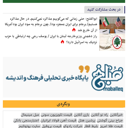
در بحث مشارکت کنید
ابوالفتح: حتی زمانی که می‌گوییم مذاکره نمی‌کنیم، در حال مذاکره
هستیم/ برجام برای ایران معجزه بود/ چون برجام به سود ایران بود آمریکا
از آن خارج شد
راز دشمنی وزیرخارجه لبنان با ایران / یوسف رجی چه ارتباطی با حزب
نزدیک به اسرائیل دارد؟
وبگردی
خبرآنلاین
راه نو آنلاین
بازی آنلاین
قیمت تلویزیون سونی
مبل مینیمال
جراح بینی گوشتی
پرشین هتل
قیمت آهن فولاد ایرانیان
اعتبارسنجی بانکی
قیمت طلا امروز
بلیط قطار
شرکت رادوکو
قیمت پروفیل
سایت یوتوتایمز